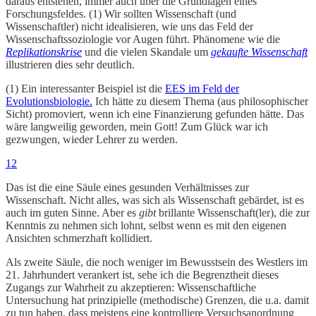
daraus entstehen, immer auch über die Grundlagen eines
Forschungsfeldes. (1) Wir sollten Wissenschaft (und
Wissenschaftler) nicht idealisieren, wie uns das Feld der
Wissenschaftssoziologie vor Augen führt. Phänomene wie die
Replikationskrise
und die vielen Skandale um
gekaufte Wissenschaft
illustrieren dies sehr deutlich.
(1) Ein interessanter Beispiel ist die
EES im Feld der
Evolutionsbiologie.
Ich hätte zu diesem Thema (aus philosophischer
Sicht) promoviert, wenn ich eine Finanzierung gefunden hätte. Das
wäre langweilig geworden, mein Gott! Zum Glück war ich
gezwungen, wieder Lehrer zu werden.
12
Das ist die eine Säule eines gesunden Verhältnisses zur
Wissenschaft. Nicht alles, was sich als Wissenschaft gebärdet, ist es
auch im guten Sinne. Aber es
gibt
brillante Wissenschaft(ler), die zur
Kenntnis zu nehmen sich lohnt, selbst wenn es mit den eigenen
Ansichten schmerzhaft kollidiert.
Als zweite Säule, die noch weniger im Bewusstsein des Westlers im
21. Jahrhundert verankert ist, sehe ich die Begrenztheit dieses
Zugangs zur Wahrheit zu akzeptieren: Wissenschaftliche
Untersuchung hat prinzipielle (methodische) Grenzen, die u.a. damit
zu tun haben, dass meistens eine kontrolliere Versuchsanordnung