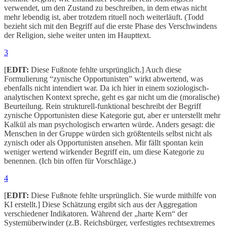
verwendet, um den Zustand zu beschreiben, in dem etwas nicht
mehr lebendig ist, aber trotzdem rituell noch weiterläuft. (Todd
bezieht sich mit den Begriff auf die erste Phase des Verschwindens
der Religion, siehe weiter unten im Haupttext.
3
[
EDIT:
Diese Fußnote fehlte ursprünglich.] Auch diese
Formulierung “zynische Opportunisten” wirkt abwertend, was
ebenfalls nicht intendiert war. Da ich hier in einem soziologisch-
analytischen Kontext spreche, geht es gar nicht um die (moralische)
Beurteilung. Rein strukturell-funktional beschreibt der Begriff
zynische Opportunisten diese Kategorie gut, aber er unterstellt mehr
Kalkül als man psychologisch erwarten würde. Anders gesagt: die
Menschen in der Gruppe würden sich größtenteils selbst nicht als
zynisch oder als Opportunisten ansehen. Mir fällt spontan kein
weniger wertend wirkender Begriff ein, um diese Kategorie zu
benennen. (Ich bin offen für Vorschläge.)
4
[
EDIT:
Diese Fußnote fehlte ursprünglich. Sie wurde mithilfe von
KI erstellt.] Diese Schätzung ergibt sich aus der Aggregation
verschiedener Indikatoren. Während der „harte Kern“ der
Systemüberwinder (z.B. Reichsbürger, verfestigtes rechtsextremes