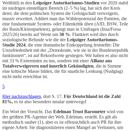
Weltbild) in den
Leipziger Autoritarismus-Studien
vor 2020 stabil
im niedrigen einstelligen Bereich (2–5 %) lag, hat sich der Kreis
derer, die dem politischen System die Gefolgschaft verweigern,
massiv erweitert. Addiert man das Wählerpotenzial der Parteien, die
eine fundamentale System- oder Elitenkritik üben (AfD, BSW, Teile
der Basis/Kleinstparteien), gelangt man in Umfragen (Insa/Forsa
2025/26) bereits auf Werte um
30 %
. Flankiert wird dies durch
soziologische Befunde wie die der
Leipziger Autoritarismus-
Studie 2024
, die eine dramatische Entkoppelung feststellte: Die
Unzufriedenheit mit der „Demokratie, wie sie in der Bundesrepublik
funktioniert“, ist auf Rekordwerte gestiegen. Wir haben es also nicht
mit 33 % Extremisten zu tun, sondern mit einer
Allianz aus
Totalverweigerern und innerlich Gekündigten
, die in Summe
eine kritische Masse bilden, die für staatliche Lenkung (Nudging)
nicht mehr erreichbar ist.
5
Hier nachzuschlagen,
dort S. 17.
Für Deutschland ist die Zahl
81%,
es ist also besonders insular unterwegs
!
Ein Wort der Vorsicht. Das
Edelman Trust Barometer
wird von
der größten PR-Agentur der Welt, Edelman, erstellt. Es gilt als
methodisch sauber (1), aber es ist offensichtlich
auch
PR für ihre
eigene Arbeit: Sie diagnostizieren einen Mangel an Vertrauen, um