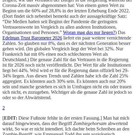
Corona-Zeit massiv abgenommen hat: Von einem guten Wert zu
Beginn um die 60% auf 28,8% in der letzten Erhebung Ende 2022.
(Dort findet sich nebenbei bemerkt auch der aussagekräftige Satz:
“Die Medien hatten seit Beginn der Pandemie die geringsten
Vertrauenswerte im Vergleich zu allen anderen Institutionen,
Organisationen und Personen.”
Woran mag
das
nur liegen?
) Das
Edelman Trust Barometer 2026
liefert ein paar weitere vernichtende
Zahlen. So glauben nur 8%, dass es der nächsten Generation besser
gehen wird. (Im globalen Vergleich liegt der Wert bei 32%. Nur
Frankreich hat mit 6% einen noch schlechteren Wert als
Deutschland.) Die genaue Zahl für das Vertrauen in die Regierung
ist für 2026 noch nicht veröffentlicht. Der Wert für alle Institutionen
liegt bei 44%. Wrsl wird er für die Regierung dann offiziell bei 29-
34% liegen. Aus diesen Trends und Zahlen habe ich die Zahl 25%
aggregiert. Es könnten auch 30% sein. Es könnten auch nur 20%
sein und manche gestehen es sich in Umfragen nicht ein oder trauen
sich nicht, es zuzugeben. Wichtiger als die genaue Zahl ist jedoch so
oder so der Abwärtstrend.
2
[
EDIT:
Diese Fußnote fehlte in der ersten Fassung.] Man hat mich
darauf hingewiesen, dass der Begriff
Zombiegehorsam
abwertend
wirkt. So war er nicht intendiert. Ich dachte beim Schreiben an den
Zombie-Begriff, wie Emmanuel Todd ihn rein soziologisch