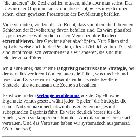
“die anderen” die Zeche zahlen müssen, nicht aber man selbst. Das
ist zynischer Opportunismus, und dieser hat, wie wir weiter oben
sahen, einen gewissen Prozentsatz der Bevölkerung befallen.
Viele vermuten, vielleicht ja zu Recht, dass vor allem die führenden
Schichten der Bevölkerung davon befallen sind. Es wäre plausibel.
Typischerweise wollen die meisten Menschen ihre
Kosten
externalisieren
, ihre Gewinne aber abschöpfen. Nur: Eliten sind
typischerweise auch in der Position, dies tatsächlich zu tun. D.h. sie
sind nicht moralisch verdorbener als wir anderen, sie sind nur
leichter zu verführen.
Ich glaube aber, das ist eine
langfristig hochriskante Strategie
, bei
der wir alles verlieren könnten, auch die Eliten, was uns lieb und
teuer war. Es wäre eine insgesamt deutlich weisheitsvollere
Strategie, alle gemeinsam die Zeche zu bezahlen.
Es ist wie in dem
Gefangenendilemma
aus der Spieltheorie.
Eigennutz vorausgesetzt, wählt jeder “Spieler” die Strategie, die
seinen Nutzen maximiert, obwohl das zu einem insgesamt
suboptimalen Ergebnis führt. Es wäre deutlich besser für alle
Spieler, wenn sie kooperieren könnten. Aber dazu müssten sie sich
vertrauen. Und das Vertrauen haben wir systematisch ausgemerzt.
(
Pun intended
)