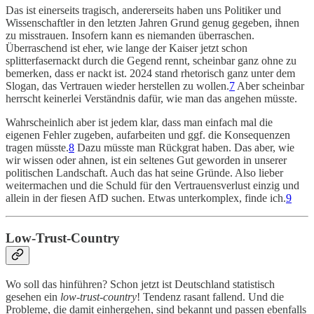
Das ist einerseits tragisch, andererseits haben uns Politiker und
Wissenschaftler in den letzten Jahren Grund genug gegeben, ihnen
zu misstrauen. Insofern kann es niemanden überraschen.
Überraschend ist eher, wie lange der Kaiser jetzt schon
splitterfasernackt durch die Gegend rennt, scheinbar ganz ohne zu
bemerken, dass er nackt ist. 2024 stand rhetorisch ganz unter dem
Slogan, das Vertrauen wieder herstellen zu wollen.
7
Aber scheinbar
herrscht keinerlei Verständnis dafür, wie man das angehen müsste.
Wahrscheinlich aber ist jedem klar, dass man einfach mal die
eigenen Fehler zugeben, aufarbeiten und ggf. die Konsequenzen
tragen müsste.
8
Dazu müsste man Rückgrat haben. Das aber, wie
wir wissen oder ahnen, ist ein seltenes Gut geworden in unserer
politischen Landschaft. Auch das hat seine Gründe. Also lieber
weitermachen und die Schuld für den Vertrauensverlust einzig und
allein in der fiesen AfD suchen. Etwas unterkomplex, finde ich.
9
Low-Trust-Country
Wo soll das hinführen? Schon jetzt ist Deutschland statistisch
gesehen ein
low-trust-country
! Tendenz rasant fallend. Und die
Probleme, die damit einhergehen, sind bekannt und passen ebenfalls