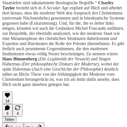
Staatslehre sind säkularisierte theologische Begriffe.“
Charley
Taylor
bezieht sich in
A Secular Age
explizit auf Illich und arbeitet
dort heraus, dass die moderne Welt den Anspruch des Christentums
(universale Nächstenliebe) genommen und in bürokratische Systeme
gegossen habe (Exkarnierung). Und, für die, die es lieber links
mögen, könnten wir auch die Gedanken Michel Foucaults anführen,
zur Biopolitik, der ebenfalls analysiert, wie der moderne Staat wie
eine Metamorphose der christlichen Strukturen daherkommt und
Experten und Bürokraten die Rolle der Priester übernehmen. Es gibt
freilich auch prominente Gegenstimmen, die den modernen
Institutionen etwas völlig Neues bescheinigen. Zu nennen wären
Hans Blumenberg
(
Die Legitimität der Neuzeit
) und Jürgen
Habermas (
Der philosophische Diskurs der Moderne
), wobei der
späte Habermas (
Auch eine Geschichte der Philosophie
) deutlich
näher an Illichs These von der Abhängigkeit der Moderne vom
Christentum herangerückt ist, was ich als Indiz dafür ansehe, dass
Illich nicht ganz daneben gelegen hat.
14
6
4
Teilen