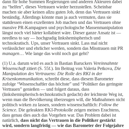
dann für hohe Summen Regierungen und anderen Akteuren dabei
zu “helfen”, dieses Vertrauen wieder herzustellen. Scheinbar
machen sie aber keinen allzu guten Job, denn das Vertrauen sinkt
beständig. Allerdings könnte man ja auch vermuten, dass sie
stattdessen einen exzellenten Job machen und das Vertrauen ohne
massive PR-Kampagnen und psychologische Massenmanipulation
längst noch viel härter kollabiert wäre. Dieser ganze Ansatz ist —
needless to say — hochgradig linkshemispherisch und
technokratisch. Ups, unser Vertrauen sinkt. Lass mal nicht
verlässlicher und ehrlicher werden, sondern das Misstrauen mit PR
managen
… Wie lange das wohl noch gut geht?
(1) U.a. darum wird es auch in Bastian Baruckers
Vereinnahmte
Wissenschaft
zitiert (S. 55f.). Im Beitrag von Valeria Petkova,
Die
Manipulation des Vertrauens: Die Rolle des RKI in der
Krisenkommunikation
, schreibt diese, dass diesem Barometer
zufolge “Wissenschaftler das höchste” und “Politiker das geringste
Vertrauen” genießen — und folgert daraus, dass
(linkshemispherisch-technokratisch gedacht) der leichteste Weg ist,
wenn man die Bevölkerung überzeugen will, die Maßnahmen nicht
politisch wirken zu lassen, sondern wissenschaftlich:
Follow the
Science
. Die geleakten RKI-Protokolle zeigen meines Erachtens,
dass genau dies auch das Vorgehen war. Das Problem dabei ist
natürlich,
dass nicht das Vertrauen in die Politiker gestärkt
wird, sondern langfristig — wie das Barometer der Folgejahre