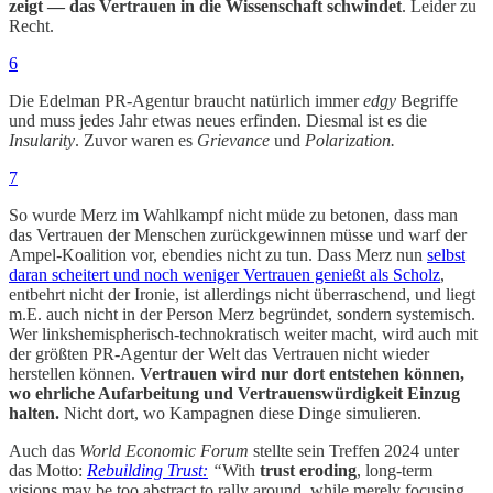
zeigt — das Vertrauen in die Wissenschaft schwindet
. Leider zu
Recht.
6
Die Edelman PR-Agentur braucht natürlich immer
edgy
Begriffe
und muss jedes Jahr etwas neues erfinden. Diesmal ist es die
Insularity
. Zuvor waren es
Grievance
und
Polarization.
7
So wurde Merz im Wahlkampf nicht müde zu betonen, dass man
das Vertrauen der Menschen zurückgewinnen müsse und warf der
Ampel-Koalition vor, ebendies nicht zu tun. Dass Merz nun
selbst
daran scheitert und noch weniger Vertrauen genießt als Scholz
,
entbehrt nicht der Ironie, ist allerdings nicht überraschend, und liegt
m.E. auch nicht in der Person Merz begründet, sondern systemisch.
Wer linkshemispherisch-technokratisch weiter macht, wird auch mit
der größten PR-Agentur der Welt das Vertrauen nicht wieder
herstellen können.
Vertrauen wird nur dort entstehen können,
wo ehrliche Aufarbeitung und Vertrauenswürdigkeit Einzug
halten.
Nicht dort, wo Kampagnen diese Dinge simulieren.
Auch das
World Economic Forum
stellte sein Treffen 2024 unter
das Motto:
Rebuilding Trust:
“
With
trust eroding
, long-term
visions may be too abstract to rally around, while merely focusing