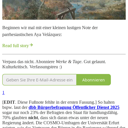
Beginnen wir mal mit einer kleinen lustigen Note der
parrhesiastischen Aya Velázquez:
Read full story
Verpass das nicht. Abonniere
Werke & Tage
. Gut gelaunt.
Kulturkritisch. Verfassungstreu :)
Abonnieren
1
[
EDIT
. Diese Fußnote fehlte in der ersten Fassung.] So halten
bspw. laut der
dbb Bürgerbefragung Öffentlicher Dienst 2025
sogar nur noch 23% der Befragten den Staat für handlungsfähig.
70% glaubten
nicht
, dass sich daran etwas unter der neuen
Regierung ändert. Die COSMO-Umfragen der Universität Erfurt
zeigten, wie das Vertrauen der Bürger in die Regierung während der