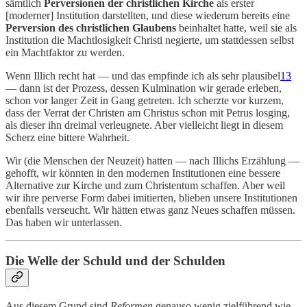
sämtlich
Perversionen der christlichen Kirche
als erster
[moderner] Institution darstellten, und diese wiederum bereits eine
Perversion des christlichen Glaubens
beinhaltet hatte, weil sie als
Institution die Machtlosigkeit Christi negierte, um stattdessen selbst
ein Machtfaktor zu werden.
Wenn Illich recht hat — und das empfinde ich als sehr plausibel
13
— dann ist der Prozess, dessen Kulmination wir gerade erleben,
schon vor langer Zeit in Gang getreten. Ich scherzte vor kurzem,
dass der Verrat der Christen am Christus schon mit Petrus losging,
als dieser ihn dreimal verleugnete. Aber vielleicht liegt in diesem
Scherz eine bittere Wahrheit.
Wir (die Menschen der Neuzeit) hatten — nach Illichs Erzählung —
gehofft, wir könnten in den modernen Institutionen eine bessere
Alternative zur Kirche und zum Christentum schaffen. Aber weil
wir ihre perverse Form dabei imitierten, blieben unsere Institutionen
ebenfalls verseucht. Wir hätten etwas ganz Neues schaffen müssen.
Das haben wir unterlassen.
Die Welle der Schuld und der Schulden
Aus diesem Grund sind
Reformen
genauso wenig zielführend wie