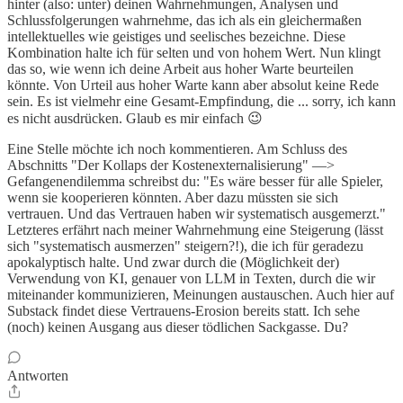
hinter (also: unter) deinen Wahrnehmungen, Analysen und
Schlussfolgerungen wahrnehme, das ich als ein gleichermaßen
intellektuelles wie geistiges und seelisches bezeichne. Diese
Kombination halte ich für selten und von hohem Wert. Nun klingt
das so, wie wenn ich deine Arbeit aus hoher Warte beurteilen
könnte. Von Urteil aus hoher Warte kann aber absolut keine Rede
sein. Es ist vielmehr eine Gesamt-Empfindung, die ... sorry, ich kann
es nicht ausdrücken. Glaub es mir einfach 😉
Eine Stelle möchte ich noch kommentieren. Am Schluss des
Abschnitts "Der Kollaps der Kostenexternalisierung" —>
Gefangenendilemma schreibst du: "Es wäre besser für alle Spieler,
wenn sie kooperieren könnten. Aber dazu müssten sie sich
vertrauen. Und das Vertrauen haben wir systematisch ausgemerzt."
Letzteres erfährt nach meiner Wahrnehmung eine Steigerung (lässt
sich "systematisch ausmerzen" steigern?!), die ich für geradezu
apokalyptisch halte. Und zwar durch die (Möglichkeit der)
Verwendung von KI, genauer von LLM in Texten, durch die wir
miteinander kommunizieren, Meinungen austauschen. Auch hier auf
Substack findet diese Vertrauens-Erosion bereits statt. Ich sehe
(noch) keinen Ausgang aus dieser tödlichen Sackgasse. Du?
Antworten