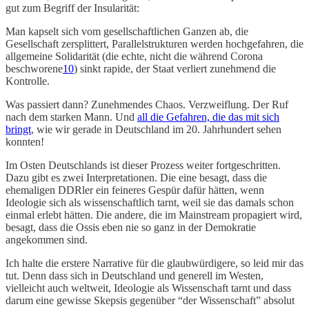
gut zum Begriff der Insularität:
Man kapselt sich vom gesellschaftlichen Ganzen ab, die
Gesellschaft zersplittert, Parallelstrukturen werden hochgefahren, die
allgemeine Solidarität (die echte, nicht die während Corona
beschworene
10
) sinkt rapide, der Staat verliert zunehmend die
Kontrolle.
Was passiert dann? Zunehmendes Chaos. Verzweiflung. Der Ruf
nach dem starken Mann. Und
all die Gefahren, die das mit sich
bringt
, wie wir gerade in Deutschland im 20. Jahrhundert sehen
konnten!
Im Osten Deutschlands ist dieser Prozess weiter fortgeschritten.
Dazu gibt es zwei Interpretationen. Die eine besagt, dass die
ehemaligen DDRler ein feineres Gespür dafür hätten, wenn
Ideologie sich als wissenschaftlich tarnt, weil sie das damals schon
einmal erlebt hätten. Die andere, die im Mainstream propagiert wird,
besagt, dass die Ossis eben nie so ganz in der Demokratie
angekommen sind.
Ich halte die erstere Narrative für die glaubwürdigere, so leid mir das
tut. Denn dass sich in Deutschland und generell im Westen,
vielleicht auch weltweit, Ideologie als Wissenschaft tarnt und dass
darum eine gewisse Skepsis gegenüber “der Wissenschaft” absolut