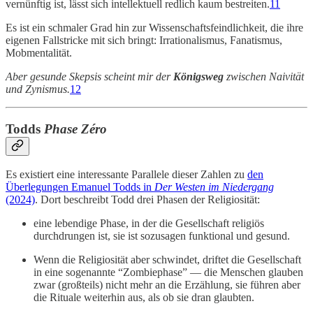
vernünftig ist, lässt sich intellektuell redlich kaum bestreiten.
11
Es ist ein schmaler Grad hin zur Wissenschaftsfeindlichkeit, die ihre
eigenen Fallstricke mit sich bringt: Irrationalismus, Fanatismus,
Mobmentalität.
Aber gesunde Skepsis scheint mir der
Königsweg
zwischen Naivität
und Zynismus.
12
Todds
Phase Zéro
Es existiert eine interessante Parallele dieser Zahlen zu
den
Überlegungen Emanuel Todds in
Der Westen im Niedergang
(2024)
. Dort beschreibt Todd drei Phasen der Religiosität:
eine lebendige Phase, in der die Gesellschaft religiös
durchdrungen ist, sie ist sozusagen funktional und gesund.
Wenn die Religiosität aber schwindet, driftet die Gesellschaft
in eine sogenannte “Zombiephase” — die Menschen glauben
zwar (großteils) nicht mehr an die Erzählung, sie führen aber
die Rituale weiterhin aus, als ob sie dran glaubten.