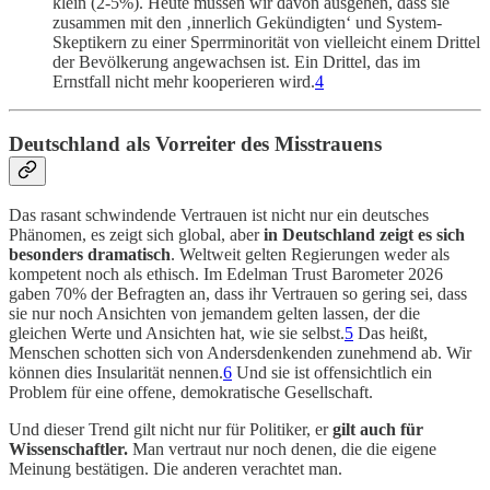
klein (2-5%). Heute müssen wir davon ausgehen, dass sie
zusammen mit den ‚innerlich Gekündigten‘ und System-
Skeptikern zu einer Sperrminorität von vielleicht einem Drittel
der Bevölkerung angewachsen ist. Ein Drittel, das im
Ernstfall nicht mehr kooperieren wird.
4
Deutschland als Vorreiter des Misstrauens
Das rasant schwindende Vertrauen ist nicht nur ein deutsches
Phänomen, es zeigt sich global, aber
in Deutschland zeigt es sich
besonders dramatisch
. Weltweit gelten Regierungen weder als
kompetent noch als ethisch. Im Edelman Trust Barometer 2026
gaben 70% der Befragten an, dass ihr Vertrauen so gering sei, dass
sie nur noch Ansichten von jemandem gelten lassen, der die
gleichen Werte und Ansichten hat, wie sie selbst.
5
Das heißt,
Menschen schotten sich von Andersdenkenden zunehmend ab. Wir
können dies Insularität nennen.
6
Und sie ist offensichtlich ein
Problem für eine offene, demokratische Gesellschaft.
Und dieser Trend gilt nicht nur für Politiker, er
gilt auch für
Wissenschaftler.
Man vertraut nur noch denen, die die eigene
Meinung bestätigen. Die anderen verachtet man.