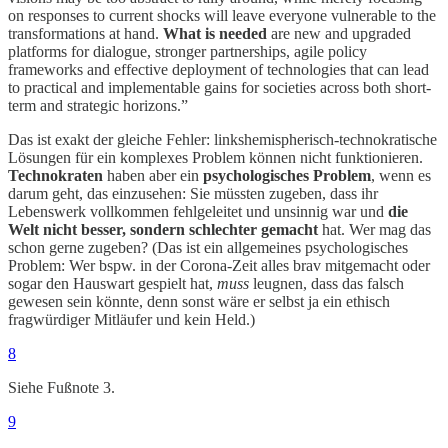
on responses to current shocks will leave everyone vulnerable to the
transformations at hand.
What is needed
are new and upgraded
platforms for dialogue, stronger partnerships, agile policy
frameworks and effective deployment of technologies that can lead
to practical and implementable gains for societies across both short-
term and strategic horizons.”
Das ist exakt der gleiche Fehler: linkshemispherisch-technokratische
Lösungen für ein komplexes Problem können nicht funktionieren.
Technokraten
haben aber ein
psychologisches Problem
, wenn es
darum geht, das einzusehen: Sie müssten zugeben, dass ihr
Lebenswerk vollkommen fehlgeleitet und unsinnig war und
die
Welt nicht besser, sondern schlechter gemacht
hat. Wer mag das
schon gerne zugeben? (Das ist ein allgemeines psychologisches
Problem: Wer bspw. in der Corona-Zeit alles brav mitgemacht oder
sogar den Hauswart gespielt hat,
muss
leugnen, dass das falsch
gewesen sein könnte, denn sonst wäre er selbst ja ein ethisch
fragwürdiger Mitläufer und kein Held.)
8
Siehe Fußnote 3.
9