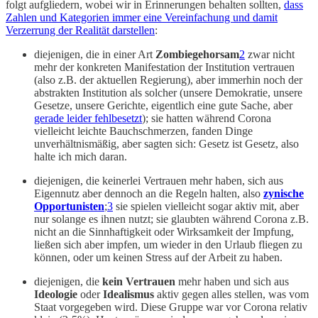
folgt aufgliedern, wobei wir in Erinnerungen behalten sollten,
dass
Zahlen und Kategorien immer eine Vereinfachung und damit
Verzerrung der Realität darstellen
:
diejenigen, die in einer Art
Zombiegehorsam
2
zwar nicht
mehr der konkreten Manifestation der Institution vertrauen
(also z.B. der aktuellen Regierung), aber immerhin noch der
abstrakten Institution als solcher (unsere Demokratie, unsere
Gesetze, unsere Gerichte, eigentlich eine gute Sache, aber
gerade leider fehlbesetzt
); sie hatten während Corona
vielleicht leichte Bauchschmerzen, fanden Dinge
unverhältnismäßig, aber sagten sich: Gesetz ist Gesetz, also
halte ich mich daran.
diejenigen, die keinerlei Vertrauen mehr haben, sich aus
Eigennutz aber dennoch an die Regeln halten, also
zynische
Opportunisten
;
3
sie spielen vielleicht sogar aktiv mit, aber
nur solange es ihnen nutzt; sie glaubten während Corona z.B.
nicht an die Sinnhaftigkeit oder Wirksamkeit der Impfung,
ließen sich aber impfen, um wieder in den Urlaub fliegen zu
können, oder um keinen Stress auf der Arbeit zu haben.
diejenigen, die
kein Vertrauen
mehr haben und sich aus
Ideologie
oder
Idealismus
aktiv gegen alles stellen, was vom
Staat vorgegeben wird. Diese Gruppe war vor Corona relativ