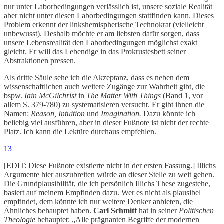
nur unter Laborbedingungen verlässlich ist, unsere soziale Realität
aber nicht unter diesen Laborbedingungen stattfinden kann. Dieses
Problem erkennt der linkshemispherische Technokrat (vielleicht
unbewusst). Deshalb möchte er am liebsten dafür sorgen, dass
unsere Lebensrealität den Laborbedingungen möglichst exakt
gleicht. Er will das Lebendige in das Prokrustesbett seiner
Abstraktionen pressen.
Als dritte Säule sehe ich die Akzeptanz, dass es neben dem
wissenschaftlichen auch weitere Zugänge zur Wahrheit gibt, die
bspw.
Iain McGilchrist
in
The Matter With Things
(Band 1, vor
allem S. 379-780) zu systematisieren versucht. Er gibt ihnen die
Namen:
Reason, Intuition
und
Imagination.
Dazu könnte ich
beliebig viel ausführen, aber in dieser Fußnote ist nicht der rechte
Platz. Ich kann die Lektüre durchaus empfehlen.
13
[EDIT: Diese Fußnote existierte nicht in der ersten Fassung.] Illichs
Argumente hier auszubreiten würde an dieser Stelle zu weit gehen.
Die Grundplausibilität, die ich persönlich Illichs These zugestehe,
basiert auf meinem Empfinden dazu. Wer es nicht als plausibel
empfindet, dem könnte ich nur weitere Denker anbieten, die
Ähnliches behauptet haben.
Carl Schmitt
hat in seiner
Politischen
Theologie
behauptet: „Alle prägnanten Begriffe der modernen