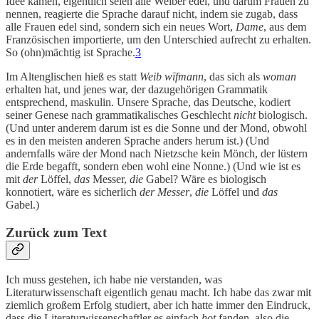
Idee kamen, eigentlich seien alle Weiber edel, und darum Frauen zu
nennen, reagierte die Sprache darauf nicht, indem sie zugab, dass
alle Frauen edel sind, sondern sich ein neues Wort,
Dame
, aus dem
Französischen importierte, um den Unterschied aufrecht zu erhalten.
So (ohn)mächtig ist Sprache.
3
Im Altenglischen hieß es statt
Weib
wīfmann
, das sich als
woman
erhalten hat, und jenes war, der dazugehörigen Grammatik
entsprechend, maskulin. Unsere Sprache, das Deutsche, kodiert
seiner Genese nach grammatikalisches Geschlecht
nicht
biologisch.
(Und unter anderem darum ist es die Sonne und der Mond, obwohl
es in den meisten anderen Sprache anders herum ist.) (Und
andernfalls wäre der Mond nach Nietzsche kein Mönch, der lüstern
die Erde begafft, sondern eben wohl eine Nonne.) (Und wie ist es
mit
der
Löffel,
das
Messer,
die
Gabel? Wäre es biologisch
konnotiert, wäre es sicherlich
der Messer
,
die
Löffel und
das
Gabel.)
Zurück zum Text
Ich muss gestehen, ich habe nie verstanden, was
Literaturwissenschaft eigentlich genau macht. Ich habe das zwar mit
ziemlich großem Erfolg studiert, aber ich hatte immer den Eindruck,
dass die Literaturwissenschaftler es einfach
hot
fanden, also die