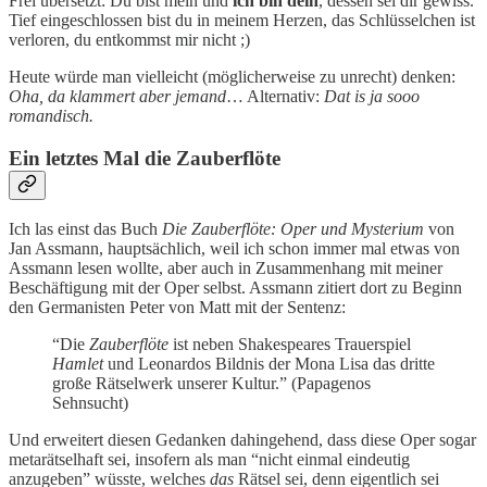
Frei übersetzt: Du bist mein und
ich bin dein
, dessen sei dir gewiss.
Tief eingeschlossen bist du in meinem Herzen, das Schlüsselchen ist
verloren, du entkommst mir nicht ;)
Heute würde man vielleicht (möglicherweise zu unrecht) denken:
Oha, da klammert aber jemand
… Alternativ:
Dat is ja sooo
romandisch.
Ein letztes Mal die Zauberflöte
Ich las einst das Buch
Die Zauberflöte: Oper und Mysterium
von
Jan Assmann, hauptsächlich, weil ich schon immer mal etwas von
Assmann lesen wollte, aber auch in Zusammenhang mit meiner
Beschäftigung mit der Oper selbst. Assmann zitiert dort zu Beginn
den Germanisten Peter von Matt mit der Sentenz:
“Die
Zauberflöte
ist neben Shakespeares Trauerspiel
Hamlet
und Leonardos Bildnis der Mona Lisa das dritte
große Rätselwerk unserer Kultur.” (Papagenos
Sehnsucht)
Und erweitert diesen Gedanken dahingehend, dass diese Oper sogar
metarätselhaft sei, insofern als man “nicht einmal eindeutig
anzugeben” wüsste, welches
das
Rätsel sei, denn eigentlich sei