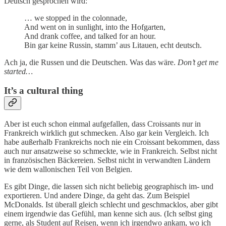
Deutsch gesprochen wird:
… we stopped in the colonnade,
And went on in sunlight, into the Hofgarten,
And drank coffee, and talked for an hour.
Bin gar keine Russin, stamm’ aus Litauen, echt deutsch.
Ach ja, die Russen und die Deutschen. Was das wäre.
Don’t get me
started…
It’s a cultural thing
Aber ist euch schon einmal aufgefallen, dass Croissants nur in
Frankreich wirklich gut schmecken. Also gar kein Vergleich. Ich
habe außerhalb Frankreichs noch nie ein Croissant bekommen, dass
auch nur ansatzweise so schmeckte, wie in Frankreich. Selbst nicht
in französischen Bäckereien. Selbst nicht in verwandten Ländern
wie dem wallonischen Teil von Belgien.
Es gibt Dinge, die lassen sich nicht beliebig geographisch im- und
exportieren. Und andere Dinge, da geht das. Zum Beispiel
McDonalds. Ist überall gleich schlecht und geschmacklos, aber gibt
einem irgendwie das Gefühl, man kenne sich aus. (Ich selbst ging
gerne, als Student auf Reisen, wenn ich irgendwo ankam, wo ich