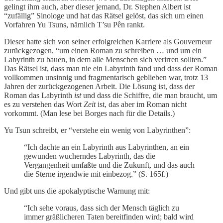
gelingt ihm auch, aber dieser jemand, Dr. Stephen Albert ist
“zufällig” Sinologe und hat das Rätsel gelöst, das sich um einen
Vorfahren Yu Tsuns, nämlich T’su Pên rankt.
Dieser hatte sich von seiner erfolgreichen Karriere als Gouverneur
zurückgezogen, “um einen Roman zu schreiben … und um ein
Labyrinth zu bauen, in dem alle Menschen sich verirren sollten.”
Das Rätsel ist, dass man nie ein Labyrinth fand und dass der Roman
vollkommen unsinnig und fragmentarisch geblieben war, trotz 13
Jahren der zurückgezogenen Arbeit. Die Lösung ist, dass der
Roman das Labyrinth
ist
und dass die Schiffre, die man braucht, um
es zu verstehen das Wort
Zeit
ist, das aber im Roman nicht
vorkommt. (Man lese bei Borges nach für die Details.)
Yu Tsun schreibt, er “verstehe ein wenig von Labyrinthen”:
“Ich dachte an ein Labyrinth aus Labyrinthen, an ein
gewunden wucherndes Labyrinth, das die
Vergangenheit umfaßte und die Zukunft, und das auch
die Sterne irgendwie mit einbezog.” (S. 165f.)
Und gibt uns die apokalyptische Warnung mit:
“Ich sehe voraus, dass sich der Mensch täglich zu
immer gräßlicheren Taten bereitfinden wird; bald wird