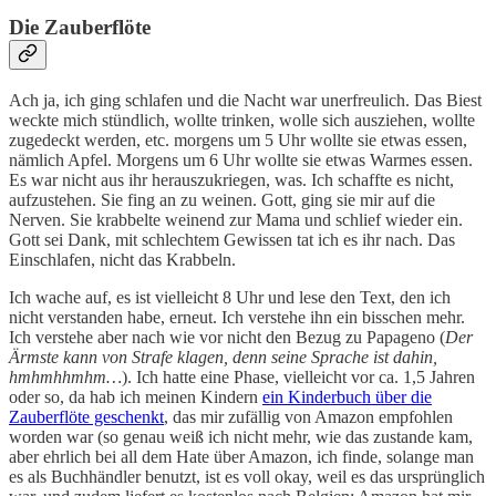
Die Zauberflöte
Ach ja, ich ging schlafen und die Nacht war unerfreulich. Das Biest
weckte mich stündlich, wollte trinken, wolle sich ausziehen, wollte
zugedeckt werden, etc. morgens um 5 Uhr wollte sie etwas essen,
nämlich Apfel. Morgens um 6 Uhr wollte sie etwas Warmes essen.
Es war nicht aus ihr herauszukriegen, was. Ich schaffte es nicht,
aufzustehen. Sie fing an zu weinen. Gott, ging sie mir auf die
Nerven. Sie krabbelte weinend zur Mama und schlief wieder ein.
Gott sei Dank, mit schlechtem Gewissen tat ich es ihr nach. Das
Einschlafen, nicht das Krabbeln.
Ich wache auf, es ist vielleicht 8 Uhr und lese den Text, den ich
nicht verstanden habe, erneut. Ich verstehe ihn ein bisschen mehr.
Ich verstehe aber nach wie vor nicht den Bezug zu Papageno (
Der
Ärmste kann von Strafe klagen, denn seine Sprache ist dahin,
hmhmhhmhm…
). Ich hatte eine Phase, vielleicht vor ca. 1,5 Jahren
oder so, da hab ich meinen Kindern
ein Kinderbuch über die
Zauberflöte geschenkt
, das mir zufällig von Amazon empfohlen
worden war (so genau weiß ich nicht mehr, wie das zustande kam,
aber ehrlich bei all dem Hate über Amazon, ich finde, solange man
es als Buchhändler benutzt, ist es voll okay, weil es das ursprünglich