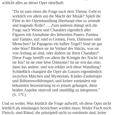
schlicht alles an dieser Oper rätselhaft:
“Da ist zum einen die Frage nach dem Thema: Geht es
wirklich vor allem um die Macht der Musik? Spielt die
Flöte in der Opernhandlung überhaupt eine so zentrale
und tragende Rolle? … Zum anderen drängt sich die
Frage nach Wesen und Charakter eigentlich aller
Figuren mit Ausnahme des liebenden Paares, Pamina
und Tamino, auf: sind es Genien, Feen, Dämonen oder
Menschen? Ist Papageno ein halber Vogel? Sind sie gut
oder böse? Bleiben sie im Verlauf des Stücks, was sie
von Anfang an sind, oder ändern sie ihren Charakter?
Diese Frage betrifft vor allem die Königin der Nacht: ist
sie Isis? ist sie eine böse Dämonin? Ist sie erst das eine,
dann das andere, und wie erklärt sich diese Wandlung?
Schließlich changiert die Oper als Ganzes eigentümlich
zwischen Märchen und Mysterium, Kinder-Zauberoper
und Bühnenweihfestspiel, und keiner zumindest mir
bekannten Inszenierung ist es jemals gelungen, diese
beiden Aspekte sinnvoll und sinnfällig zu integrieren.”
(S. 17f.)
Und so weiter. Was letztlich die Frage aufwirft, ob diese Oper nicht
letztlich als misslungen bezeichnet werden muss: Weder Fisch noch
Fleisch, sind Rätsel, die prinzipiell nicht zu enträtseln sind, keine