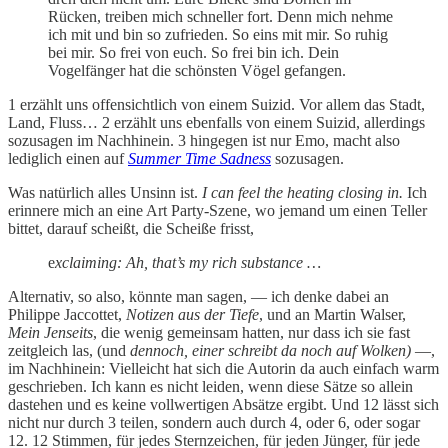
Rücken, treiben mich schneller fort. Denn mich nehme
ich mit und bin so zufrieden. So eins mit mir. So ruhig
bei mir. So frei von euch. So frei bin ich. Dein
Vogelfänger hat die schönsten Vögel gefangen.
1 erzählt uns offensichtlich von einem Suizid. Vor allem das Stadt,
Land, Fluss… 2 erzählt uns ebenfalls von einem Suizid, allerdings
sozusagen im Nachhinein. 3 hingegen ist nur Emo, macht also
lediglich einen auf
Summer Time Sadness
sozusagen.
Was natürlich alles Unsinn ist.
I can feel the heating closing in.
Ich
erinnere mich an eine Art Party-Szene, wo jemand um einen Teller
bittet, darauf scheißt, die Scheiße frisst,
e
xclaiming: Ah, that’s my rich substance …
Alternativ, so also, könnte man sagen, — ich denke dabei an
Philippe Jaccottet,
Notizen aus der Tiefe
, und an Martin Walser,
Mein Jenseits
, die wenig gemeinsam hatten, nur dass ich sie fast
zeitgleich las, (und
dennoch, einer schreibt da noch auf Wolken)
—,
im Nachhinein: Vielleicht hat sich die Autorin da auch einfach warm
geschrieben. Ich kann es nicht leiden, wenn diese Sätze so allein
dastehen und es keine vollwertigen Absätze ergibt. Und 12 lässt sich
nicht nur durch 3 teilen, sondern auch durch 4, oder 6, oder sogar
12. 12 Stimmen, für jedes Sternzeichen, für jeden Jünger, für jede