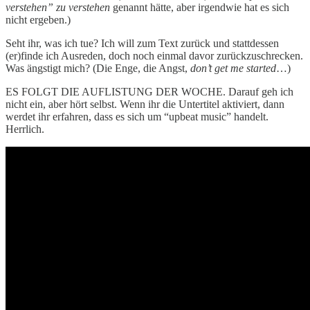
verstehen” zu verstehen
genannt hätte, aber irgendwie hat es sich
nicht ergeben.)
Seht ihr, was ich tue? Ich will zum Text zurück und stattdessen
(er)finde ich Ausreden, doch noch einmal davor zurückzuschrecken.
Was ängstigt mich? (Die Enge, die Angst,
don’t get me started
…)
ES FOLGT DIE AUFLISTUNG DER WOCHE. Darauf geh ich
nicht ein, aber hört selbst. Wenn ihr die Untertitel aktiviert, dann
werdet ihr erfahren, dass es sich um “upbeat music” handelt.
Herrlich.