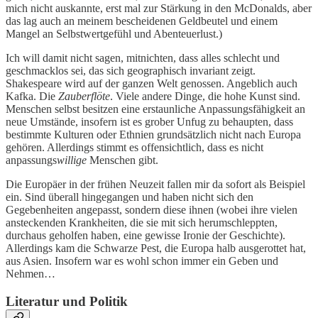
mich nicht auskannte, erst mal zur Stärkung in den McDonalds, aber
das lag auch an meinem bescheidenen Geldbeutel und einem
Mangel an Selbstwertgefühl und Abenteuerlust.)
Ich will damit nicht sagen, mitnichten, dass alles schlecht und
geschmacklos sei, das sich geographisch invariant zeigt.
Shakespeare wird auf der ganzen Welt genossen. Angeblich auch
Kafka. Die
Zauberflöte
. Viele andere Dinge, die hohe Kunst sind.
Menschen selbst besitzen eine erstaunliche Anpassungsfähigkeit an
neue Umstände, insofern ist es grober Unfug zu behaupten, dass
bestimmte Kulturen oder Ethnien grundsätzlich nicht nach Europa
gehören. Allerdings stimmt es offensichtlich, dass es nicht
anpassungs
willige
Menschen gibt.
Die Europäer in der frühen Neuzeit fallen mir da sofort als Beispiel
ein. Sind überall hingegangen und haben nicht sich den
Gegebenheiten angepasst, sondern diese ihnen (wobei ihre vielen
ansteckenden Krankheiten, die sie mit sich herumschleppten,
durchaus geholfen haben, eine gewisse Ironie der Geschichte).
Allerdings kam die Schwarze Pest, die Europa halb ausgerottet hat,
aus Asien. Insofern war es wohl schon immer ein Geben und
Nehmen…
Literatur und Politik