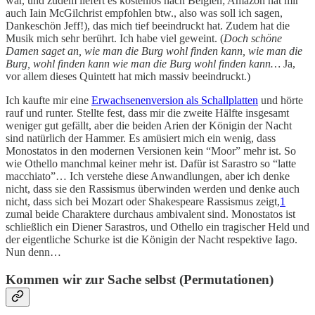
war, und zudem liefert es kostenlos nach Belgien; Amazon hat mir
auch Iain McGilchrist empfohlen btw., also was soll ich sagen,
Dankeschön Jeff!), das mich tief beeindruckt hat. Zudem hat die
Musik mich sehr berührt. Ich habe viel geweint. (
Doch schöne
Damen saget an, wie man die Burg wohl finden kann, wie man die
Burg, wohl finden kann wie man die Burg wohl finden kann…
Ja,
vor allem dieses Quintett hat mich massiv beeindruckt.)
Ich kaufte mir eine
Erwachsenenversion als Schallplatten
und hörte
rauf und runter. Stellte fest, dass mir die zweite Hälfte insgesamt
weniger gut gefällt, aber die beiden Arien der Königin der Nacht
sind natürlich der Hammer. Es amüsiert mich ein wenig, dass
Monostatos in den modernen Versionen kein “Moor” mehr ist. So
wie Othello manchmal keiner mehr ist. Dafür ist Sarastro so “latte
macchiato”… Ich verstehe diese Anwandlungen, aber ich denke
nicht, dass sie den Rassismus überwinden werden und denke auch
nicht, dass sich bei Mozart oder Shakespeare Rassismus zeigt,
1
zumal beide Charaktere durchaus ambivalent sind. Monostatos ist
schließlich ein Diener Sarastros, und Othello ein tragischer Held und
der eigentliche Schurke ist die Königin der Nacht respektive Iago.
Nun denn…
Kommen wir zur Sache selbst (Permutationen)