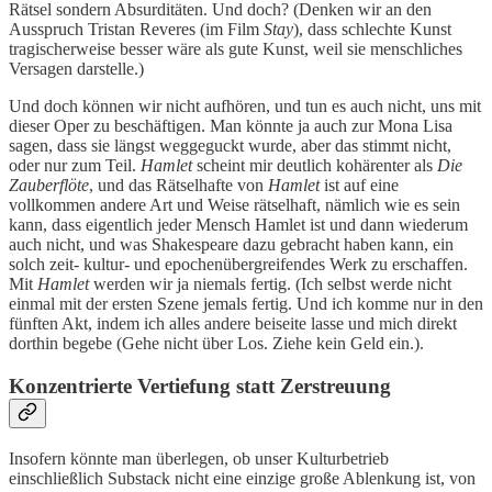
Rätsel sondern Absurditäten. Und doch? (Denken wir an den
Ausspruch Tristan Reveres (im Film
Stay
), dass schlechte Kunst
tragischerweise besser wäre als gute Kunst, weil sie menschliches
Versagen darstelle.)
Und doch können wir nicht aufhören, und tun es auch nicht, uns mit
dieser Oper zu beschäftigen. Man könnte ja auch zur Mona Lisa
sagen, dass sie längst weggeguckt wurde, aber das stimmt nicht,
oder nur zum Teil.
Hamlet
scheint mir deutlich kohärenter als
Die
Zauberflöte
, und das Rätselhafte von
Hamlet
ist auf eine
vollkommen andere Art und Weise rätselhaft, nämlich wie es sein
kann, dass eigentlich jeder Mensch Hamlet ist und dann wiederum
auch nicht, und was Shakespeare dazu gebracht haben kann, ein
solch zeit- kultur- und epochenübergreifendes Werk zu erschaffen.
Mit
Hamlet
werden wir ja niemals fertig. (Ich selbst werde nicht
einmal mit der ersten Szene jemals fertig. Und ich komme nur in den
fünften Akt, indem ich alles andere beiseite lasse und mich direkt
dorthin begebe (Gehe nicht über Los. Ziehe kein Geld ein.).
Konzentrierte Vertiefung statt Zerstreuung
Insofern könnte man überlegen, ob unser Kulturbetrieb
einschließlich Substack nicht eine einzige große Ablenkung ist, von