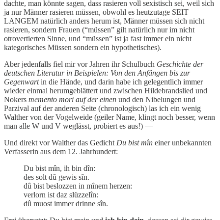
dachte, man könnte sagen, dass rasieren voll sexistisch sei, weil sich
ja nur Männer rasieren müssen, obwohl es heutzutage SEIT
LANGEM natürlich anders herum ist, Männer müssen sich nicht
rasieren, sondern Frauen (“müssen” gilt natürlich nur im nicht
otrovertierten Sinne, und “müssen” ist ja fast immer ein nicht
kategorisches Müssen sondern ein hypothetisches).
Aber jedenfalls fiel mir vor Jahren ihr Schulbuch
Geschichte der
deutschen Literatur in Beispielen: Von den Anfängen bis zur
Gegenwart
in die Hände, und darin habe ich gelegentlich immer
wieder einmal herumgeblättert und zwischen Hildebrandslied und
Nokers
memento mori auf der einen
und den Nibelungen und
Parzival auf der anderen Seite (chronologisch) las ich ein wenig
Walther von der Vogelweide (geiler Name, klingt noch besser, wenn
man alle W und V weglässt, probiert es aus!) —
Und direkt vor Walther das Gedicht
Du bist mîn
einer unbekannten
Verfasserin aus dem 12. Jahrhundert:
Du bist mîn, ih bin dîn:
des solt dû gewis sîn.
dû bist beslozzen in mînem herzen:
verlorn ist daz slüzzelîn:
dû muost immer drinne sîn.