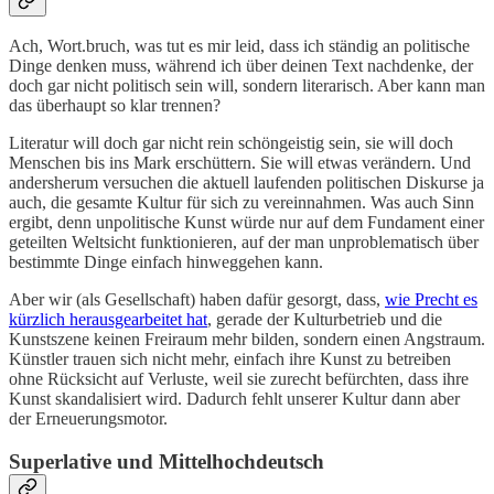
Ach, Wort.bruch, was tut es mir leid, dass ich ständig an politische
Dinge denken muss, während ich über deinen Text nachdenke, der
doch gar nicht politisch sein will, sondern literarisch. Aber kann man
das überhaupt so klar trennen?
Literatur will doch gar nicht rein schöngeistig sein, sie will doch
Menschen bis ins Mark erschüttern. Sie will etwas verändern. Und
andersherum versuchen die aktuell laufenden politischen Diskurse ja
auch, die gesamte Kultur für sich zu vereinnahmen. Was auch Sinn
ergibt, denn unpolitische Kunst würde nur auf dem Fundament einer
geteilten Weltsicht funktionieren, auf der man unproblematisch über
bestimmte Dinge einfach hinweggehen kann.
Aber wir (als Gesellschaft) haben dafür gesorgt, dass,
wie Precht es
kürzlich herausgearbeitet hat
, gerade der Kulturbetrieb und die
Kunstszene keinen Freiraum mehr bilden, sondern einen Angstraum.
Künstler trauen sich nicht mehr, einfach ihre Kunst zu betreiben
ohne Rücksicht auf Verluste, weil sie zurecht befürchten, dass ihre
Kunst skandalisiert wird. Dadurch fehlt unserer Kultur dann aber
der Erneuerungsmotor.
Superlative und Mittelhochdeutsch