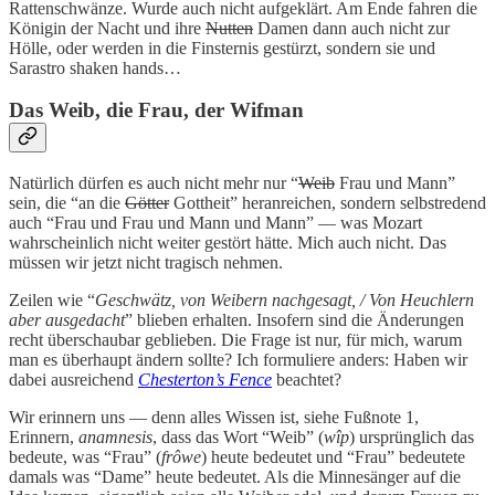
Rattenschwänze. Wurde auch nicht aufgeklärt. Am Ende fahren die
Königin der Nacht und ihre
Nutten
Damen dann auch nicht zur
Hölle, oder werden in die Finsternis gestürzt, sondern sie und
Sarastro shaken hands…
Das Weib, die Frau, der Wifman
Natürlich dürfen es auch nicht mehr nur “
Weib
Frau und Mann”
sein, die “an die
Götter
Gottheit” heranreichen, sondern selbstredend
auch “Frau und Frau und Mann und Mann” — was Mozart
wahrscheinlich nicht weiter gestört hätte. Mich auch nicht. Das
müssen wir jetzt nicht tragisch nehmen.
Zeilen wie “
Geschwätz, von Weibern nachgesagt, / Von Heuchlern
aber ausgedacht
” blieben erhalten. Insofern sind die Änderungen
recht überschaubar geblieben. Die Frage ist nur, für mich, warum
man es überhaupt ändern sollte? Ich formuliere anders: Haben wir
dabei ausreichend
Chesterton’s Fence
beachtet?
Wir erinnern uns — denn alles Wissen ist, siehe Fußnote 1,
Erinnern,
anamnesis
, dass das Wort “Weib” (
wîp
) ursprünglich das
bedeute, was “Frau” (
frôwe
) heute bedeutet und “Frau” bedeutete
damals was “Dame” heute bedeutet. Als die Minnesänger auf die