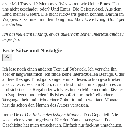
erste Mal Travis. 12 Memories. Was waren wir kleine Emos. Hat
uns nicht geschadet, oder? Und Emus. Die Geistervögel. Aus dem
Land meiner Geburt. Die nicht rückwärts gehen können. Darum im
Wappen, zusammen mit den Kängurus. Marc-Uwe Kling.
Don’t get
me started.
Ich bin vielleicht unfähig, etwas außerhalb seiner Intertextualität zu
begreifen.
Erste Sätze und Nostalgie
Ich lese noch einen anderen Text auf Substack. Ich verstehe ihn,
aber er langweilt mich. Ich finde keine intertextuellen Bezüge. Oder
andere Bezüge. Er ist ganz angenehm zu lesen, schön geschrieben,
aber … es ist wie ein Buch, das du liest und dann klappst du es zu
und stellst es ins Regal oder wirfst es in den Mülleimer oder lässt es
im Zug liegen und jedenfalls ist es sofort nur noch Teil deiner
Vergangenheit und nicht deiner Zukunft und in wenigen Monaten
hast du schon den Namen des Autors vergessen.
Imme Dros.
Die Reisen des listigen Mannes
. Das Gegenteil. Nie
was anderes von ihr gelesen. Nie den Namen vergessen. Die
Geschichte hat mich umgehauen. Einfach nur fucking umgehauen.