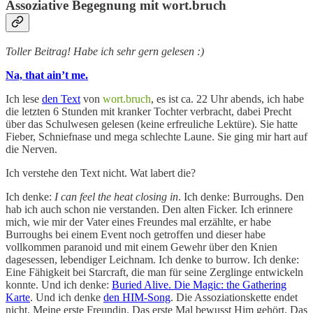
Assoziative Begegnung mit wort.bruch
Toller Beitrag! Habe ich sehr gern gelesen :)
Na, that ain’t me.
Ich lese
den Text
von
wort.bruch
, es ist ca. 22 Uhr abends, ich habe
die letzten 6 Stunden mit kranker Tochter verbracht, dabei Precht
über das Schulwesen gelesen (keine erfreuliche Lektüre). Sie hatte
Fieber, Schniefnase und mega schlechte Laune. Sie ging mir hart auf
die Nerven.
Ich verstehe den Text nicht. Wat labert die?
Ich denke:
I can feel the heat closing in
. Ich denke: Burroughs. Den
hab ich auch schon nie verstanden. Den alten Ficker. Ich erinnere
mich, wie mir der Vater eines Freundes mal erzählte, er habe
Burroughs bei einem Event noch getroffen und dieser habe
vollkommen paranoid und mit einem Gewehr über den Knien
dagesessen, lebendiger Leichnam. Ich denke to burrow. Ich denke:
Eine Fähigkeit bei Starcraft, die man für seine Zerglinge entwickeln
konnte. Und ich denke:
Buried Alive. Die Magic: the Gathering
Karte
. Und ich denke
den HIM-Song
. Die Assoziationskette endet
nicht. Meine erste Freundin. Das erste Mal bewusst Him gehört. Das