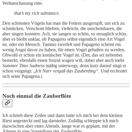
Weltanschauung eine.
that’s my rich substance
.
Den schönsten Vögeln hat man die Federn ausgerupft, um sich zu
schmücken. Verschont blieben, vielleicht, die unscheinbaren, die
aber singen konnten. Ach, sie sangen so schön, so unsaglich schön,
aber es bleibt unklar, ob Papageno selbst eigentlich eine Art Vogel
ist, oder ein Mensch. Tamino zweifelt und Papageno scheint ein
wenig Angst davor zu haben, für einen Vogel gehalten zu werden.
Obwohl er schon ein komischer Vogel ist. (Der, das sei nebenbei
bemerkt, ebenfalls einen Suizid wagen will, dabei aber auch mehr
Summer Time Sadness
mäßig unterwegs, denn kurz darauf singt er
schon vergnügt: „
Ich Narr vergaß das Zauberding“
. Und er
cheat
et
sich seine Papagena.)
Noch einmal die Zauberflöte
Ich schrieb diese Zeilen und dann hatte ich mich bei dem kleinen
Biest angesteckt und lag darnieder. Zufällig schleppte ich mich
dazwischen aber eines Abends, lange war es geplant, mit der
Älteren in eine Vorstellung der
Zauberflöte
.