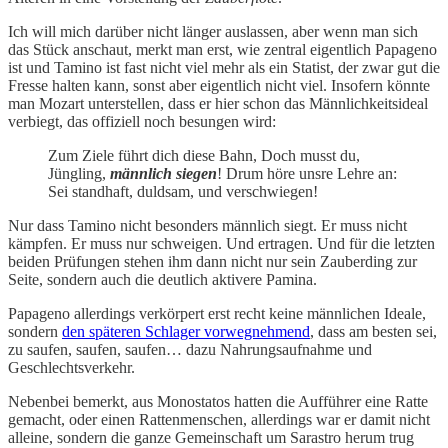
Ich will mich darüber nicht länger auslassen, aber wenn man sich
das Stück anschaut, merkt man erst, wie zentral eigentlich Papageno
ist und Tamino ist fast nicht viel mehr als ein Statist, der zwar gut die
Fresse halten kann, sonst aber eigentlich nicht viel. Insofern könnte
man Mozart unterstellen, dass er hier schon das Männlichkeitsideal
verbiegt, das offiziell noch besungen wird:
Zum Ziele führt dich diese Bahn, Doch musst du,
Jüngling,
männlich siegen
! Drum höre unsre Lehre an:
Sei standhaft, duldsam, und verschwiegen!
Nur dass Tamino nicht besonders männlich siegt. Er muss nicht
kämpfen. Er muss nur schweigen. Und ertragen. Und für die letzten
beiden Prüfungen stehen ihm dann nicht nur sein Zauberding zur
Seite, sondern auch die deutlich aktivere Pamina.
Papageno allerdings verkörpert erst recht keine männlichen Ideale,
sondern
den späteren Schlager vorwegnehmend
, dass am besten sei,
zu saufen, saufen, saufen… dazu Nahrungsaufnahme und
Geschlechtsverkehr.
Nebenbei bemerkt, aus Monostatos hatten die Aufführer eine Ratte
gemacht, oder einen Rattenmenschen, allerdings war er damit nicht
alleine, sondern die ganze Gemeinschaft um Sarastro herum trug