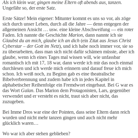
Als ich klein war, gingen meine Eltern oft abends aus, tanzen.
Ungefähr so, der erste Satz.
Erste Sätze! Mein eigener: Mitunter kommt es uns so vor, als zöge
sich durch unser Leben, durch all die Jahre — denn entgegen der
allgemeinen Ansicht … usw. eine kleine Abschweifung — ein roter
Faden. Ich nannte die Geschichte
Marion
, dann nannte ich sie
Glaubst du an mich, glaube ich an dich
(ein Zitat aus
Jesus Christ
Cyberstar – der Gott im Netz
), und ich habe noch immer vor, sie so
zu überarbeiten, dass man sich nicht dafür schämen müsste, aber ich
glaube, wenn ich eines Tages mal wissen will, wie unfassbar
romantisch ich mit 17, 18 war, dann werde ich mir das noch einmal
durchlesen und ich werde mich erinnern und darauf freue ich mich
schon. Ich weiß noch, zu Beginn gab es eine theatralische
Bibelverbrennung und zudem habe ich in jedes Kapitel in
alphabetischer Reihenfolge ein Fremdwort eingebaut. Bei G war es
das Wort
Galan
. Das Marion dem Protagonisten, Lars, gegenüber
verwendet und er versteht es nicht, traut sich aber nicht, das
zuzugeben.
Bei Imme Dros war eine der Pointen, dass seine Eltern dann reich
wurden und nicht mehr tanzen gingen und auch nicht mehr
glücklich waren…
Wo war ich aber stehen geblieben?