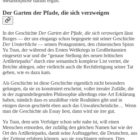
Metamorphose daraus ergibt.
Der Garten der Pfade, die sich verzweigen
In der Geschichte
Der Garten der Pfade, die sich verzweigen
lässt
Borges — der uns eingangs schon begegnete mit seiner Geschichte
Der Unsterbliche
— seinen Protagonisten, den chinesischen Spion
Yu Tsun, der während des Ersten Weltkriegs in Großbritannien
eingesetzt war und die “genaue Stellung des neuen britischen
Artillerieparks” durch eine semantisch komplexe List verriet, die
Beichte ablegen, oder vielleicht auch die Rechtfertigung seiner Tat
geben, wie es dazu kam.
Als Geschichte ist diese Geschichte eigentlich nicht besonders
gelungen, da sie zu konstruiert erscheint, voller irrealer Zufälle, die
in der zugrundeliegenden Philosophie allerdings eine Art Erklärung
haben, nämlich dass es unzählbar viele Realitäten gibt und in
einigen davon geschieht eben auch das Unwahrscheinliche… Wenn
man die Geschichte als Essay liest, dann wird sie irre gut.
Yu Tsun, dem sein Verfolger schon sehr nahe ist, will einen
Menschen ermorden, der zufällig den gleichen Namen hat wie der
Ort des Artillerieparks, damit seine Auftraggeber, die Deutschen, aus
der Zeitung erfahren können, wo sie zuschlagen müssen. Dies