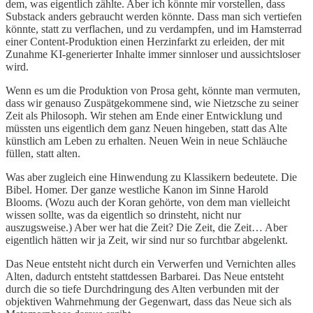
dem, was eigentlich zählte. Aber ich könnte mir vorstellen, dass
Substack anders gebraucht werden könnte. Dass man sich vertiefen
könnte, statt zu verflachen, und zu verdampfen, und im Hamsterrad
einer Content-Produktion einen Herzinfarkt zu erleiden, der mit
Zunahme KI-generierter Inhalte immer sinnloser und aussichtsloser
wird.
Wenn es um die Produktion von Prosa geht, könnte man vermuten,
dass wir genauso Zuspätgekommene sind, wie Nietzsche zu seiner
Zeit als Philosoph. Wir stehen am Ende einer Entwicklung und
müssten uns eigentlich dem ganz Neuen hingeben, statt das Alte
künstlich am Leben zu erhalten. Neuen Wein in neue Schläuche
füllen, statt alten.
Was aber zugleich eine Hinwendung zu Klassikern bedeutete. Die
Bibel. Homer. Der ganze westliche Kanon im Sinne Harold
Blooms. (Wozu auch der Koran gehörte, von dem man vielleicht
wissen sollte, was da eigentlich so drinsteht, nicht nur
auszugsweise.) Aber wer hat die Zeit? Die Zeit, die Zeit… Aber
eigentlich hätten wir ja Zeit, wir sind nur so furchtbar abgelenkt.
Das Neue entsteht nicht durch ein Verwerfen und Vernichten alles
Alten, dadurch entsteht stattdessen Barbarei. Das Neue entsteht
durch die so tiefe Durchdringung des Alten verbunden mit der
objektiven Wahrnehmung der Gegenwart, dass das Neue sich als