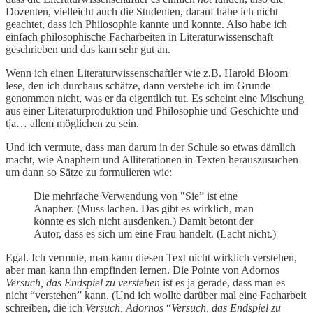
Dozenten, vielleicht auch die Studenten, darauf habe ich nicht
geachtet, dass ich Philosophie kannte und konnte. Also habe ich
einfach philosophische Facharbeiten in Literaturwissenschaft
geschrieben und das kam sehr gut an.
Wenn ich einen Literaturwissenschaftler wie z.B. Harold Bloom
lese, den ich durchaus schätze, dann verstehe ich im Grunde
genommen nicht, was er da eigentlich tut. Es scheint eine Mischung
aus einer Literaturproduktion und Philosophie und Geschichte und
tja… allem möglichen zu sein.
Und ich vermute, dass man darum in der Schule so etwas dämlich
macht, wie Anaphern und Alliterationen in Texten herauszusuchen
um dann so Sätze zu formulieren wie:
Die mehrfache Verwendung von "Sie” ist eine
Anapher. (Muss lachen. Das gibt es wirklich, man
könnte es sich nicht ausdenken.) Damit betont der
Autor, dass es sich um eine Frau handelt. (Lacht nicht.)
Egal. Ich vermute, man kann diesen Text nicht wirklich verstehen,
aber man kann ihn empfinden lernen. Die Pointe von Adornos
Versuch, das Endspiel zu verstehen
ist es ja gerade, dass man es
nicht “verstehen” kann. (Und ich wollte darüber mal eine Facharbeit
schreiben, die ich
Versuch, Adornos
“
Versuch, das Endspiel zu