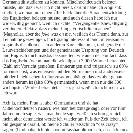
Germanistik studieren zu können, Mittelhochdeutsch belegen
musste, und dazu war ich nicht bereit, darum habe ich Anglistik
studiert, wo man nur einen Überblick über die Sprachentwicklung
des Englischen belegen musste, und auch diesen habe ich nur
widerwillig gebucht, weil ich dachte, “Vergangenheitsbewältigung
verhindert effektiv, dass meine Jungs Fortschritte machen"
(Magnolia), aber
the joke was on me
, weil ich das Thema dann, zur
Teilnahme gezwungen, hochgradig interessant fand, interessanter
sogar als die allermeisten anderen Kursteilnehmer, und gerade die
Lautverschiebungen und der gemeinsame Ursprung von Deutsch
und Englisch mich maßlos faszinierten, wie auch der Funfact, dass
das Englische (wenn man die wichtigsten 3.000 Wörter betrachtet
(Zahl mit Vorsicht genießen, Erinnerungen sind trügerisch) zu 80%
romanisch ist, was einerseits mit den Normannen und andererseits
mit der Lateinischen Kultur zusammenhängt, dass es aber genau
anders herum ist (also 80% germanisch), wenn man nur die 300
wichtigsten Wörter betrachtet. — so, jetzt weiß ich nicht mehr wo
ich war.
Ach ja, meine Frau ist aber Germanistin und sie hat
Mittelhochdeutsch
rasiert
, wie man heutzutage sagt, oder vor fünf
Jahren noch sagte, was man heute sagt, weiß ich schon gar nicht
mehr, aber demnächst werde ich wieder am Puls der Zeit leben, ich
bin gespannt darauf, ob meine Schüler tatsächlich “das crazy”
sagen. (Und haha, ich bin sooo unfassbar altmodisch, dass ich kurz