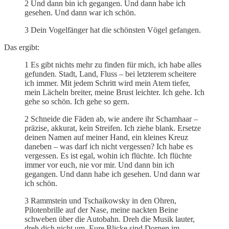
2 Und dann bin ich gegangen. Und dann habe ich
gesehen. Und dann war ich schön.
3 Dein Vogelfänger hat die schönsten Vögel gefangen.
Das ergibt:
1 Es gibt nichts mehr zu finden für mich, ich habe alles
gefunden. Stadt, Land, Fluss – bei letzterem scheitere
ich immer. Mit jedem Schritt wird mein Atem tiefer,
mein Lächeln breiter, meine Brust leichter. Ich gehe. Ich
gehe so schön. Ich gehe so gern.
2 Schneide die Fäden ab, wie andere ihr Schamhaar –
präzise, akkurat, kein Streifen. Ich ziehe blank. Ersetze
deinen Namen auf meiner Hand, ein kleines Kreuz
daneben – was darf ich nicht vergessen? Ich habe es
vergessen. Es ist egal, wohin ich flüchte. Ich flüchte
immer vor euch, nie vor mir. Und dann bin ich
gegangen. Und dann habe ich gesehen. Und dann war
ich schön.
3 Rammstein und Tschaikowsky in den Ohren,
Pilotenbrille auf der Nase, meine nackten Beine
schweben über die Autobahn. Dreh die Musik lauter,
dreh dich nicht um. Eure Blicke sind Dornen im