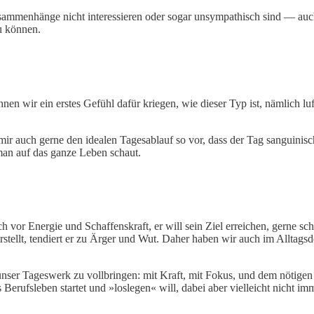
enhänge nicht interessieren oder sogar unsympathisch sind — auch e
u können.
n wir ein erstes Gefühl dafür kriegen, wie dieser Typ ist, nämlich luftig
mir auch gerne den idealen Tagesablauf so vor, dass der Tag sanguinisch 
man auf das ganze Leben schaut.
ch vor Energie und Schaffenskraft, er will sein Ziel erreichen, gerne s
orstellt, tendiert er zu Ärger und Wut. Daher haben wir auch im Alltag
unser Tageswerk zu vollbringen: mit Kraft, mit Fokus, und dem nötige
rufsleben startet und »loslegen« will, dabei aber vielleicht nicht imme