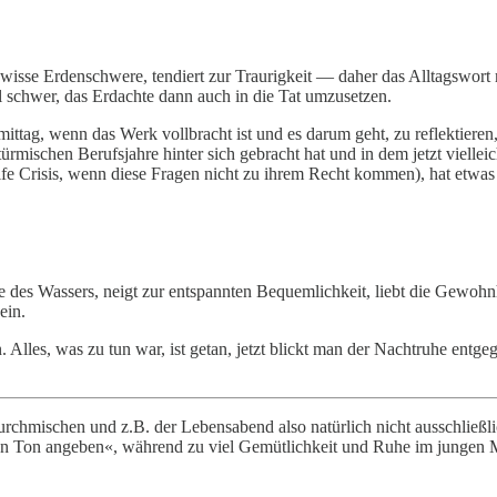
wisse Erdenschwere, tendiert zur Traurigkeit — daher das Alltagswort
ll schwer, das Erdachte dann auch in die Tat umzusetzen.
ttag, wenn das Werk vollbracht ist und es darum geht, zu reflektieren,
ürmischen Berufsjahre hinter sich gebracht hat und in dem jetzt vielle
ife Crisis, wenn diese Fragen nicht zu ihrem Recht kommen), hat etwas
e des Wassers, neigt zur entspannten Bequemlichkeit, liebt die Gewohnhe
ein.
Alles, was zu tun war, ist getan, jetzt blickt man der Nachtruhe entge
rchmischen und z.B. der Lebensabend also natürlich nicht ausschließlic
»den Ton angeben«, während zu viel Gemütlichkeit und Ruhe im jungen