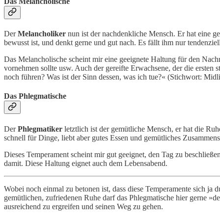
Das Melancholische
Der
Melancholiker
nun ist der nachdenkliche Mensch. Er hat eine ge
bewusst ist, und denkt gerne und gut nach. Es fällt ihm nur tendenzie
Das Melancholische scheint mir eine geeignete Haltung für den Nachmi
vornehmen sollte usw. Auch der gereifte Erwachsene, der die ersten st
noch führen? Was ist der Sinn dessen, was ich tue?« (Stichwort: Midl
Das Phlegmatische
Der
Phlegmatiker
letztlich ist der gemütliche Mensch, er hat die Ruh
schnell für Dinge, liebt aber gutes Essen und gemütliches Zusammens
Dieses Temperament scheint mir gut geeignet, den Tag zu beschließen. 
damit. Diese Haltung eignet auch dem Lebensabend.
Wobei noch einmal zu betonen ist, dass diese Temperamente sich ja du
gemütlichen, zufriedenen Ruhe darf das Phlegmatische hier gerne 
ausreichend zu ergreifen und seinen Weg zu gehen.