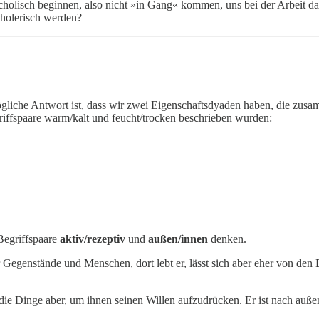
ncholisch beginnen, also nicht »in Gang« kommen, uns bei der Arbeit d
cholerisch werden?
liche Antwort ist, dass wir zwei Eigenschaftsdyaden haben, die zus
griffspaare warm/kalt und feucht/trocken beschrieben wurden:
Begriffspaare
aktiv/rezeptiv
und
außen/innen
denken.
 Gegenstände und Menschen, dort lebt er, lässt sich aber eher von den Ein
 die Dinge aber, um ihnen seinen Willen aufzudrücken. Er ist nach außen 