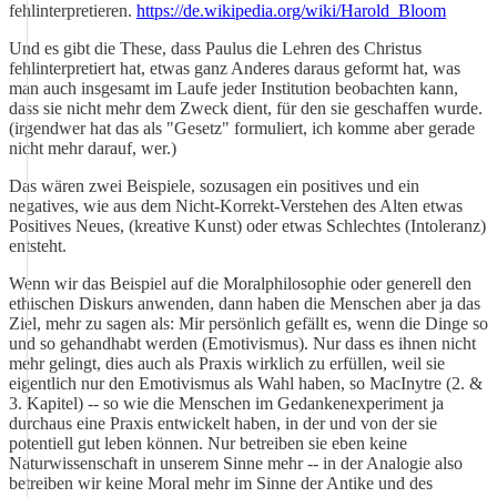
fehlinterpretieren.
https://de.wikipedia.org/wiki/Harold_Bloom
Und es gibt die These, dass Paulus die Lehren des Christus
fehlinterpretiert hat, etwas ganz Anderes daraus geformt hat, was
man auch insgesamt im Laufe jeder Institution beobachten kann,
dass sie nicht mehr dem Zweck dient, für den sie geschaffen wurde.
(irgendwer hat das als "Gesetz" formuliert, ich komme aber gerade
nicht mehr darauf, wer.)
Das wären zwei Beispiele, sozusagen ein positives und ein
negatives, wie aus dem Nicht-Korrekt-Verstehen des Alten etwas
Positives Neues, (kreative Kunst) oder etwas Schlechtes (Intoleranz)
entsteht.
Wenn wir das Beispiel auf die Moralphilosophie oder generell den
ethischen Diskurs anwenden, dann haben die Menschen aber ja das
Ziel, mehr zu sagen als: Mir persönlich gefällt es, wenn die Dinge so
und so gehandhabt werden (Emotivismus). Nur dass es ihnen nicht
mehr gelingt, dies auch als Praxis wirklich zu erfüllen, weil sie
eigentlich nur den Emotivismus als Wahl haben, so MacInytre (2. &
3. Kapitel) -- so wie die Menschen im Gedankenexperiment ja
durchaus eine Praxis entwickelt haben, in der und von der sie
potentiell gut leben können. Nur betreiben sie eben keine
Naturwissenschaft in unserem Sinne mehr -- in der Analogie also
betreiben wir keine Moral mehr im Sinne der Antike und des