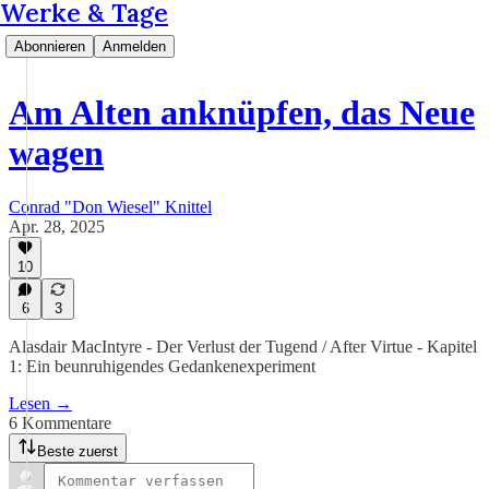
Werke & Tage
Abonnieren
Anmelden
Am Alten anknüpfen, das Neue
wagen
Conrad "Don Wiesel" Knittel
Apr. 28, 2025
10
6
3
Alasdair MacIntyre - Der Verlust der Tugend / After Virtue - Kapitel
1: Ein beunruhigendes Gedankenexperiment
Lesen →
6 Kommentare
Beste zuerst