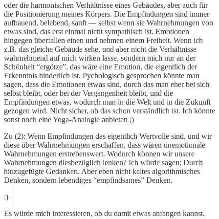
oder die harmonischen Verhältnisse eines Gebäudes, aber auch für
die Positionierung meines Körpers. Die Empfindungen sind immer
aufbauend, belebend, sanft — selbst wenn sie Wahrnehmungen von
etwas sind, das erst einmal nicht sympathisch ist. Emotionen
hingegen überfallen einen und nehmen einem Freiheit. Wenn ich
z.B. das gleiche Gebäude sehe, und aber nicht die Verhältnisse
wahrnehmend auf mich wirken lasse, sondern mich nur an der
Schönheit “ergötze”, das wäre eine Emotion, die eigentlich der
Erkenntnis hinderlich ist. Pychologisch gesprochen könnte man
sagen, dass die Emotionen etwas sind, durch das man eher bei sich
selbst bleibt, oder bei der Vergangenheit bleibt, und die
Empfindungen etwas, wodurch man in die Welt und in die Zukunft
gezogen wird. Nicht sicher, ob das schon verständlich ist. Ich könnte
sonst noch eine Yoga-Analogie anbieten ;)
Zu (2): Wenn Empfindungen das eigentlich Wertvolle sind, und wir
diese über Wahrnehmungen erschaffen, dass wären unemotionale
Wahrnehmungen erstrebenswert. Wodurch können wir unsere
Wahrnehmungen diesbezüglich lenken? Ich würde sagen: Durch
hinzugefügte Gedanken. Aber eben nicht kaltes algorithmisches
Denken, sondern lebendiges “empfindsames” Denken.
:)
Es würde mich interessieren, ob du damit etwas anfangen kannst.