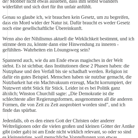
der Mobber nicht etwas ausleben, dass ihm selbst woanders
widerfährt und sich dort für ihn unfair anfühlt.
Genau so glaube ich, wir brauchen kein Gesetz, um zu begreifen,
dass ein Mord wider der Natur ist. Dafür braucht es weder Gesetz
noch eine gesellschaftliche Übereinkunft.
Wenn also der Nihilismus aktuell die Wirklichkeit bestimmt, und ich
stimme dem zu, könnte dann eine Hinwendung zu inneren -
gefühlten- Wahrheiten ein Lösungsweg sein?
Spannend auch, wie du am Ende etwas magisches in der Welt
siehst. Es ist sichtbar, dass Institutionen diese 2 Phasen haben: die
Nutzphase und den Verfall bis sie schadhaft werden. Religion ist
dafür ein gutes Beispiel. Menschen haben sie nutzbar gemacht, die
Nutzbarkeit hat ein Machtvakuum erzeugt, Macht korrumpiert, der
Nutzwert stirbt Stück für Stück. Leider ist es bei Politik ganz
ähnlich; Winston Churchill sagte: „Die Demokratie ist die
schlechteste aller Regierungsformen, ausgenommen all die anderen
Formen, die von Zeit zu Zeit ausprobiert worden sind", und ich
finde das spürbar.
Jedenfalls, ob es den einen Gott der Christen oder anderer
Weltreligionen oder die vielen großen und kleinen Götter der Antike
gibt (oder gab) ist am Ende nicht wirklich relevant, so oder so sind
es kleingeistige, weil menschliche Vorstellungen von etwas