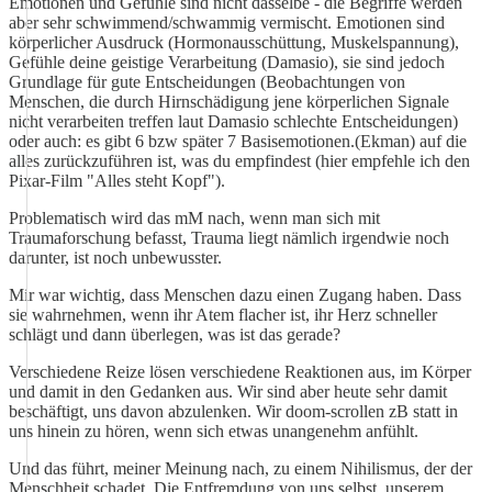
Emotionen und Gefühle sind nicht dasselbe - die Begriffe werden
aber sehr schwimmend/schwammig vermischt. Emotionen sind
körperlicher Ausdruck (Hormonausschüttung, Muskelspannung),
Gefühle deine geistige Verarbeitung (Damasio), sie sind jedoch
Grundlage für gute Entscheidungen (Beobachtungen von
Menschen, die durch Hirnschädigung jene körperlichen Signale
nicht verarbeiten treffen laut Damasio schlechte Entscheidungen)
oder auch: es gibt 6 bzw später 7 Basisemotionen.(Ekman) auf die
alles zurückzuführen ist, was du empfindest (hier empfehle ich den
Pixar-Film "Alles steht Kopf").
Problematisch wird das mM nach, wenn man sich mit
Traumaforschung befasst, Trauma liegt nämlich irgendwie noch
darunter, ist noch unbewusster.
Mir war wichtig, dass Menschen dazu einen Zugang haben. Dass
sie wahrnehmen, wenn ihr Atem flacher ist, ihr Herz schneller
schlägt und dann überlegen, was ist das gerade?
Verschiedene Reize lösen verschiedene Reaktionen aus, im Körper
und damit in den Gedanken aus. Wir sind aber heute sehr damit
beschäftigt, uns davon abzulenken. Wir doom-scrollen zB statt in
uns hinein zu hören, wenn sich etwas unangenehm anfühlt.
Und das führt, meiner Meinung nach, zu einem Nihilismus, der der
Menschheit schadet. Die Entfremdung von uns selbst, unserem