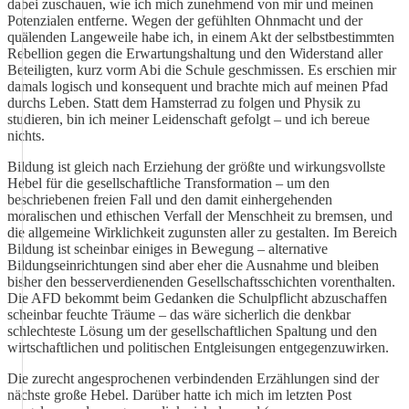
dabei zuschauen, wie ich mich zunehmend von mir und meinen
Potenzialen entferne. Wegen der gefühlten Ohnmacht und der
quälenden Langeweile habe ich, in einem Akt der selbstbestimmten
Rebellion gegen die Erwartungshaltung und den Widerstand aller
Beteiligten, kurz vorm Abi die Schule geschmissen. Es erschien mir
damals logisch und konsequent und brachte mich auf meinen Pfad
durchs Leben. Statt dem Hamsterrad zu folgen und Physik zu
studieren, bin ich meiner Leidenschaft gefolgt – und ich bereue
nichts.
Bildung ist gleich nach Erziehung der größte und wirkungsvollste
Hebel für die gesellschaftliche Transformation – um den
beschriebenen freien Fall und den damit einhergehenden
moralischen und ethischen Verfall der Menschheit zu bremsen, und
die allgemeine Wirklichkeit zugunsten aller zu gestalten. Im Bereich
Bildung ist scheinbar einiges in Bewegung – alternative
Bildungseinrichtungen sind aber eher die Ausnahme und bleiben
bisher den besserverdienenden Gesellschaftsschichten vorenthalten.
Die AFD bekommt beim Gedanken die Schulpflicht abzuschaffen
scheinbar feuchte Träume – das wäre sicherlich die denkbar
schlechteste Lösung um der gesellschaftlichen Spaltung und den
wirtschaftlichen und politischen Entgleisungen entgegenzuwirken.
Die zurecht angesprochenen verbindenden Erzählungen sind der
nächste große Hebel. Darüber hatte ich mich im letzten Post