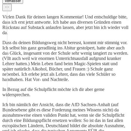
Verfasser
Vielen Dank für deinen langen Kommentar! Und entschuldige bitte,
dass ich erst jetzt antworte. Ich habe aus diversen Gründen einen
Rückstau auf Substack anlaufen lassen, aber jetzt bin ich wieder voll
da.
Dass du deinen Bildungsweg nicht bereust, kommt mir stimmig vor.
Ich selbst bin ganz geradlinig ins Abitur gestolpert, hatte aber auch
das Glück, insgesamt von der Schule sehr wenig tangiert zu werden.
(Vllt auch weil wir enormen Unterrichtsausfall aufgrund kranker
Lehrer hatten.) Mein Leben fand beim Magic-Spielen statt und
später natürlich Alkohol, Bücher, und Frauen :) Schule ganz
nebenbei. Ich erlebe jetzt als Lehrer, dass das viele Schüler so
handhaben. Hat Vor- und Nachteile.
In Bezug auf die Schulpflicht möchte ich dir aber gerne
widersprechen.
Ich bin nämlich der Ansicht, dass die AfD Sachsen-Anhalt (auf
Bundesebene gibt es diese Forderung meines Wissens nicht) da
ausnahmsweise einen validen Punkt hat, wenn sie die Schulpflicht
durch eine Bildungspflicht ersetzen wollen: So ist das in fast allen
europäischen Ländern, Deutschland bildet die absolute Ausnahme,
und ich glaube, dass die typischen Argumente FÜR die