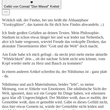
Gelikt von Conrad "Don Wiesel" Knittel
Wirklich süß, der Findus, bei uns heißt die Abhaarphase
"Huskyglitzer", das kannst du für dich bzw Findus abwandeln. ;-)
Ich finde großen Gefallen an deinen Texten. Mein Philosophie-
Studium ist schon etwas länger her und war leider nur Nebenfach,
aber ich hatte vergessen, wieviel Freude das verkopfte Denken, das
abstrakte Theoretisieren über "Gott und die Welt" doch macht.
Am Ende habe ich mich gefragt - da steckt jetzt mehr meine aktuelle
"Wirklichkeit" drin -, ob der nächste Schritt nicht sein könnte, vom
Kopf wieder mehr zu Herz und Bauch zu kommen?
In einem anderen Artikel schreibst du, der Nihilismus ist - ganz platt
- da.
Nihilismus und auch Materialismus, beides "lebt", so meine
Meinung, von er Abkehr von Emotionen. Die nihilistische Sicht der
Welt, ignoriert, dass wir ein Gespür für Dinge haben, wir erkennen
ganz klar zB Ungerechtigkeit. Der Mobber weiß, dass er mobbt, der
Gemobbte weiß, dass er gemobbt wird. Gäbe es dieses Gefühl nicht,
dass hier etwas Gemein ist, würde der Gemobbte nicht leiden und