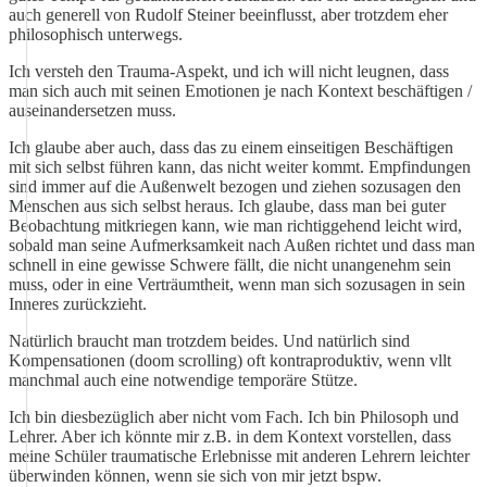
auch generell von Rudolf Steiner beeinflusst, aber trotzdem eher
philosophisch unterwegs.
Ich versteh den Trauma-Aspekt, und ich will nicht leugnen, dass
man sich auch mit seinen Emotionen je nach Kontext beschäftigen /
auseinandersetzen muss.
Ich glaube aber auch, dass das zu einem einseitigen Beschäftigen
mit sich selbst führen kann, das nicht weiter kommt. Empfindungen
sind immer auf die Außenwelt bezogen und ziehen sozusagen den
Menschen aus sich selbst heraus. Ich glaube, dass man bei guter
Beobachtung mitkriegen kann, wie man richtiggehend leicht wird,
sobald man seine Aufmerksamkeit nach Außen richtet und dass man
schnell in eine gewisse Schwere fällt, die nicht unangenehm sein
muss, oder in eine Verträumtheit, wenn man sich sozusagen in sein
Inneres zurückzieht.
Natürlich braucht man trotzdem beides. Und natürlich sind
Kompensationen (doom scrolling) oft kontraproduktiv, wenn vllt
manchmal auch eine notwendige temporäre Stütze.
Ich bin diesbezüglich aber nicht vom Fach. Ich bin Philosoph und
Lehrer. Aber ich könnte mir z.B. in dem Kontext vorstellen, dass
meine Schüler traumatische Erlebnisse mit anderen Lehrern leichter
überwinden können, wenn sie sich von mir jetzt bspw.