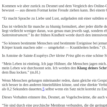
Kommen wir aber zurück zu Desmet und dem Vergleich des Online-Ges
bewusst — aus diesem Format keine Freude ziehen kann. Bei einem Ge
“Er macht Sprache zu Liebe und Lust, aufgeladen mit einer subtilen er
Das ist vielleicht für manche zu blumig formuliert, aber jeder dürfte d
liegt vielleicht weniger daran, was genau man jeweils sagt, sondern
Saiteninstrument
.” In der frühen Kindheit werde durch den intensiv
“So können bestimmte Menschen und bestimmte Ereignisse bei jemand
Körper krank machen oder — umgekehrt — Krankheiten heilen.” (S.
In Antoine de Sainte-Exupérys
Der kleine Prinz
gibt es eine schöne S
“Mein Leben ist eintönig. Ich jage Hühner, die Menschen jagen mich.
mein Leben wie durchsonnt sein. Ich werden den
Klang deines Schri
dem Bau locken.” (m.H.)
Wenn Menschen gelungen miteinander reden, dann gleiche ein Gesprä
sich besser in den anderen hineinfühlen könne, und eine direkte Ve
als 0,2 Sekunden dauerten,
5
selbst wenn ein Satz nicht korrekt zu En
Dieses Verhalten erinnere ihn, Desmet, an Vogelschwärme, die auch vo
“Sie sind durch eine psychische Membran verbunden, die die gering