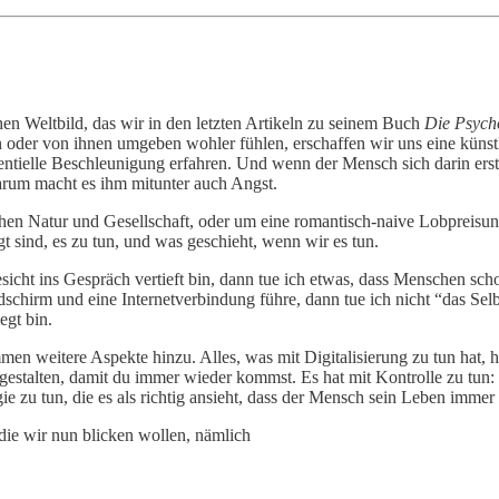
en Weltbild, das wir in den letzten Artikeln zu seinem Buch
Die Psycho
 oder von ihnen umgeben wohler fühlen, erschaffen wir uns eine künstl
nentielle Beschleunigung erfahren. Und wenn der Mensch sich darin erst
arum macht es ihm mitunter auch Angst.
en Natur und Gesellschaft, oder um eine romantisch-naive Lobpreisun
gt sind, es zu tun, und was geschieht, wenn wir es tun.
cht ins Gespräch vertieft bin, dann tue ich etwas, dass Menschen scho
schirm und eine Internetverbindung führe, dann tue ich nicht “das Selb
egt bin.
en weitere Aspekte hinzu. Alles, was mit Digitalisierung zu tun hat, h
gestalten, damit du immer wieder kommst. Es hat mit Kontrolle zu tun: Wa
gie zu tun, die es als richtig ansieht, dass der Mensch sein Leben immer
 die wir nun blicken wollen, nämlich