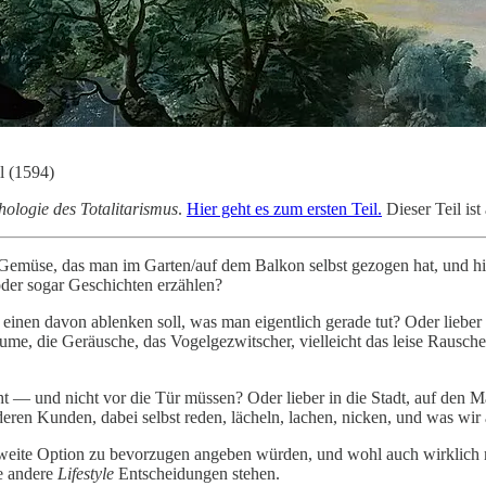
l (1594)
hologie des Totalitarismus
.
Hier geht es zum ersten Teil.
Dieser Teil ist 
Gemüse, das man im Garten/auf dem Balkon selbst gezogen hat, und hinte
der sogar Geschichten erzählen?
einen davon ablenken soll, was man eigentlich gerade tut? Oder liebe
me, die Geräusche, das Vogelgezwitscher, vielleicht das leise Rausche
— und nicht vor die Tür müssen? Oder lieber in die Stadt, auf den Ma
eren Kunden, dabei selbst reden, lächeln, lachen, nicken, und was wir
e zweite Option zu bevorzugen angeben würden, und wohl auch wirklich
le andere
Lifestyle
Entscheidungen stehen.