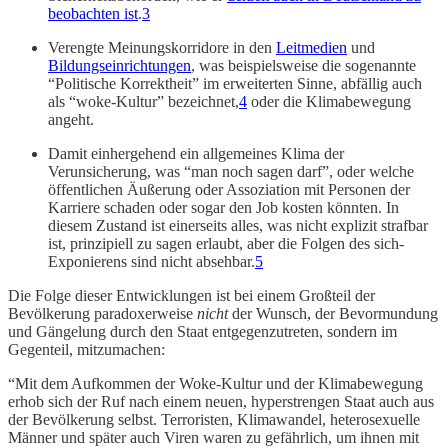
beobachten ist
.
3
Verengte Meinungskorridore in den
Leitmedien
und
Bildungseinrichtungen
, was beispielsweise die sogenannte
“Politische Korrektheit” im erweiterten Sinne, abfällig auch
als “woke-Kultur” bezeichnet,
4
oder die Klimabewegung
angeht.
Damit einhergehend ein allgemeines Klima der
Verunsicherung, was “man noch sagen darf”, oder welche
öffentlichen Äußerung oder Assoziation mit Personen der
Karriere schaden oder sogar den Job kosten könnten. In
diesem Zustand ist einerseits alles, was nicht explizit strafbar
ist, prinzipiell zu sagen erlaubt, aber die Folgen des sich-
Exponierens sind nicht absehbar.
5
Die Folge dieser Entwicklungen ist bei einem Großteil der
Bevölkerung paradoxerweise
nicht
der Wunsch, der Bevormundung
und Gängelung durch den Staat entgegenzutreten, sondern im
Gegenteil, mitzumachen:
“Mit dem Aufkommen der Woke-Kultur und der Klimabewegung
erhob sich der Ruf nach einem neuen, hyperstrengen Staat auch aus
der Bevölkerung selbst. Terroristen, Klimawandel, heterosexuelle
Männer und später auch Viren waren zu gefährlich, um ihnen mit