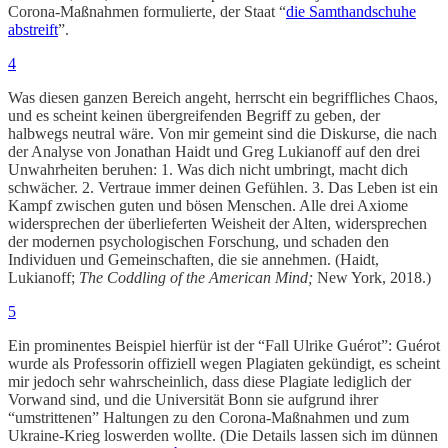
Corona-Maßnahmen formulierte, der Staat “
die Samthandschuhe
abstreift
”.
4
Was diesen ganzen Bereich angeht, herrscht ein begriffliches Chaos,
und es scheint keinen übergreifenden Begriff zu geben, der
halbwegs neutral wäre. Von mir gemeint sind die Diskurse, die nach
der Analyse von Jonathan Haidt und Greg Lukianoff auf den drei
Unwahrheiten beruhen: 1. Was dich nicht umbringt, macht dich
schwächer. 2. Vertraue immer deinen Gefühlen. 3. Das Leben ist ein
Kampf zwischen guten und bösen Menschen. Alle drei Axiome
widersprechen der überlieferten Weisheit der Alten, widersprechen
der modernen psychologischen Forschung, und schaden den
Individuen und Gemeinschaften, die sie annehmen. (Haidt,
Lukianoff;
The Coddling of the American Mind;
New York, 2018.)
5
Ein prominentes Beispiel hierfür ist der “Fall Ulrike Guérot”: Guérot
wurde als Professorin offiziell wegen Plagiaten gekündigt, es scheint
mir jedoch sehr wahrscheinlich, dass diese Plagiate lediglich der
Vorwand sind, und die Universität Bonn sie aufgrund ihrer
“umstrittenen” Haltungen zu den Corona-Maßnahmen und zum
Ukraine-Krieg loswerden wollte. (Die Details lassen sich im dünnen