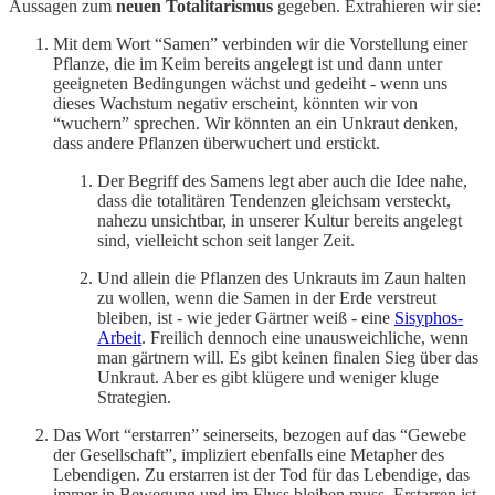
Aussagen zum
neuen Totalitarismus
gegeben. Extrahieren wir sie:
Mit dem Wort “Samen” verbinden wir die Vorstellung einer
Pflanze, die im Keim bereits angelegt ist und dann unter
geeigneten Bedingungen wächst und gedeiht - wenn uns
dieses Wachstum negativ erscheint, könnten wir von
“wuchern” sprechen. Wir könnten an ein Unkraut denken,
dass andere Pflanzen überwuchert und erstickt.
Der Begriff des Samens legt aber auch die Idee nahe,
dass die totalitären Tendenzen gleichsam versteckt,
nahezu unsichtbar, in unserer Kultur bereits angelegt
sind, vielleicht schon seit langer Zeit.
Und allein die Pflanzen des Unkrauts im Zaun halten
zu wollen, wenn die Samen in der Erde verstreut
bleiben, ist - wie jeder Gärtner weiß - eine
Sisyphos-
Arbeit
. Freilich dennoch eine unausweichliche, wenn
man gärtnern will. Es gibt keinen finalen Sieg über das
Unkraut. Aber es gibt klügere und weniger kluge
Strategien.
Das Wort “erstarren” seinerseits, bezogen auf das “Gewebe
der Gesellschaft”, impliziert ebenfalls eine Metapher des
Lebendigen. Zu erstarren ist der Tod für das Lebendige, das
immer in Bewegung und im Fluss bleiben muss. Erstarren ist