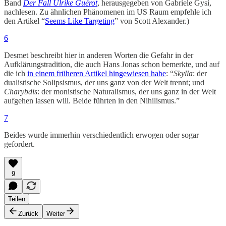
Band
Der Fall Ulrike Guérot
, herausgegeben von Gabriele Gysi,
nachlesen. Zu ähnlichen Phänomenen im US Raum empfehle ich
den Artikel “
Seems Like Targeting
” von Scott Alexander.)
6
Desmet beschreibt hier in anderen Worten die Gefahr in der
Aufklärungstradition, die auch Hans Jonas schon bemerkte, und auf
die ich
in einem früheren Artikel hingewiesen habe
: “
Skylla
: der
dualistische Solipsismus, der uns ganz von der Welt trennt; und
Charybdis
: der monistische Naturalismus, der uns ganz in der Welt
aufgehen lassen will. Beide führten in den Nihilismus.”
7
Beides wurde immerhin verschiedentlich erwogen oder sogar
gefordert.
9
Teilen
Zurück
Weiter