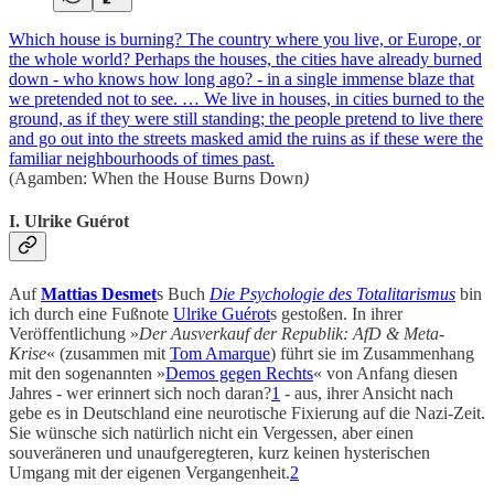
Which house is burning? The country where you live, or Europe, or
the whole world? Perhaps the houses, the cities have already burned
down - who knows how long ago? - in a single immense blaze that
we pretended not to see. … We live in houses, in cities burned to the
ground, as if they were still standing; the people pretend to live there
and go out into the streets masked amid the ruins as if these were the
familiar neighbourhoods of times past.
(Agamben: When the House Burns Down
)
I. Ulrike Guérot
Auf
Mattias Desmet
s Buch
Die Psychologie des Totalitarismus
bin
ich durch eine Fußnote
Ulrike Guérot
s gestoßen. In ihrer
Veröffentlichung »
Der Ausverkauf der Republik: AfD & Meta-
Krise
« (zusammen mit
Tom Amarque
) führt sie im Zusammenhang
mit den sogenannten »
Demos gegen Rechts
« von Anfang diesen
Jahres - wer erinnert sich noch daran?
1
- aus, ihrer Ansicht nach
gebe es in Deutschland eine neurotische Fixierung auf die Nazi-Zeit.
Sie wünsche sich natürlich nicht ein Vergessen, aber einen
souveräneren und unaufgeregteren, kurz keinen hysterischen
Umgang mit der eigenen Vergangenheit.
2