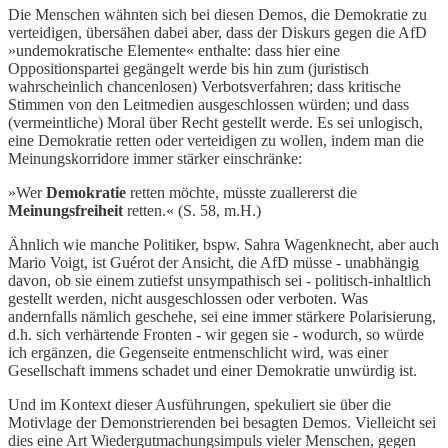
Die Menschen wähnten sich bei diesen Demos, die Demokratie zu
verteidigen, übersähen dabei aber, dass der Diskurs gegen die AfD
»undemokratische Elemente« enthalte: dass hier eine
Oppositionspartei gegängelt werde bis hin zum (juristisch
wahrscheinlich chancenlosen) Verbotsverfahren; dass kritische
Stimmen von den Leitmedien ausgeschlossen würden; und dass
(vermeintliche) Moral über Recht gestellt werde. Es sei unlogisch,
eine Demokratie retten oder verteidigen zu wollen, indem man die
Meinungskorridore immer stärker einschränke:
»Wer
Demokratie
retten möchte, müsste zuallererst die
Meinungsfreiheit
retten.« (S. 58, m.H.)
Ähnlich wie manche Politiker, bspw. Sahra Wagenknecht, aber auch
Mario Voigt, ist Guérot der Ansicht, die AfD müsse - unabhängig
davon, ob sie einem zutiefst unsympathisch sei - politisch-inhaltlich
gestellt werden, nicht ausgeschlossen oder verboten. Was
andernfalls nämlich geschehe, sei eine immer stärkere Polarisierung,
d.h. sich verhärtende Fronten - wir gegen sie - wodurch, so würde
ich ergänzen, die Gegenseite entmenschlicht wird, was einer
Gesellschaft immens schadet und einer Demokratie unwürdig ist.
Und im Kontext dieser Ausführungen, spekuliert sie über die
Motivlage der Demonstrierenden bei besagten Demos. Vielleicht sei
dies eine Art Wiedergutmachungsimpuls vieler Menschen, gegen