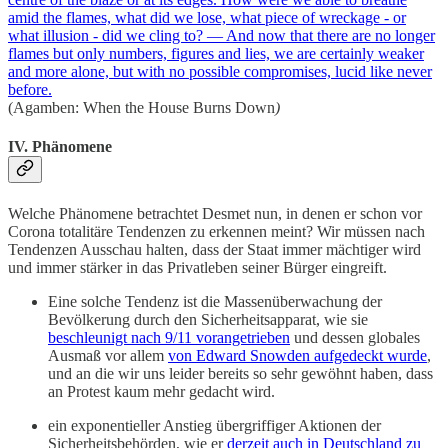
amid the flames, what did we lose, what piece of wreckage - or
what illusion - did we cling to? — And now that there are no longer
flames but only numbers, figures and lies, we are certainly weaker
and more alone, but with no possible compromises, lucid like never
before.
(Agamben: When the House Burns Down
)
IV. Phänomene
Welche Phänomene betrachtet Desmet nun, in denen er schon vor
Corona totalitäre Tendenzen zu erkennen meint? Wir müssen nach
Tendenzen Ausschau halten, dass der Staat immer mächtiger wird
und immer stärker in das Privatleben seiner Bürger eingreift.
Eine solche Tendenz ist die Massenüberwachung der
Bevölkerung durch den Sicherheitsapparat, wie sie
beschleunigt nach 9/11 vorangetrieben
und dessen globales
Ausmaß vor allem
von Edward Snowden aufgedeckt wurde
,
und an die wir uns leider bereits so sehr gewöhnt haben, dass
an Protest kaum mehr gedacht wird.
ein exponentieller Anstieg übergriffiger Aktionen der
Sicherheitsbehörden, wie er
derzeit auch in Deutschland zu