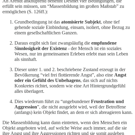
An Arendt anknüpfend benennt Desmet vier Bedingungen, die
erfüllt sein müssen, um “Massenbildung im großen Maßstab” zu
ermöglichen (S. 126ff.):
Grundbedingung ist das
atomisierte Subjekt
, ohne tief
gehende soziale Einbindung, einsam, isoliert, ohne Bezug zu
einem gesellschaftlichen Ganzen.
Daraus ergibt sich fast zwangsläufig die
empfundene
Sinnlosigkeit der Existenz
- der Mensch ist ein soziales
Wesen, nur im gemeinsamen Erleben erlebt man sein Leben
als sinnhaft.
Dieser unter 1. und 2. beschriebene Zustand erzeugt in der
Bevölkerung “viel frei flottierende Angst”, also eine
Angst
oder ein Gefühl des Unbehagens
, das sich auf nichts
Konkretes richtet, sondern wie eine Art Hintergrundgefühl
alles überlagert.
Dies wiederum führt zu “ungebundener
Frustration und
Aggression
”, die nicht ausgelebt wird, weil der Betroffene
(anfangs) kein Objekt findet, an dem er sich abreagieren kann.
Die Massenbildung kann dann eintreten, wenn den Menschen ein
Objekt angeboten wird, auf welche Weise auch immer, auf die sie
ihre Angst und ihre Aggressionen richten und sie somit ausleben