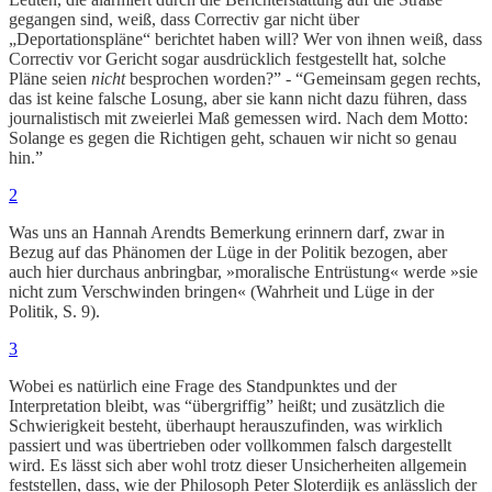
gegangen sind, weiß, dass Correctiv gar nicht über
„Deportationspläne“ berichtet haben will? Wer von ihnen weiß, dass
Correctiv vor Gericht sogar ausdrücklich festgestellt hat, solche
Pläne seien
nicht
besprochen worden?” - “Gemeinsam gegen rechts,
das ist keine falsche Losung, aber sie kann nicht dazu führen, dass
journalistisch mit zweierlei Maß gemessen wird. Nach dem Motto:
Solange es gegen die Richtigen geht, schauen wir nicht so genau
hin.”
2
Was uns an Hannah Arendts Bemerkung erinnern darf, zwar in
Bezug auf das Phänomen der Lüge in der Politik bezogen, aber
auch hier durchaus anbringbar, »moralische Entrüstung« werde »sie
nicht zum Verschwinden bringen« (Wahrheit und Lüge in der
Politik, S. 9).
3
Wobei es natürlich eine Frage des Standpunktes und der
Interpretation bleibt, was “übergriffig” heißt; und zusätzlich die
Schwierigkeit besteht, überhaupt herauszufinden, was wirklich
passiert und was übertrieben oder vollkommen falsch dargestellt
wird. Es lässt sich aber wohl trotz dieser Unsicherheiten allgemein
feststellen, dass, wie der Philosoph Peter Sloterdijk es anlässlich der