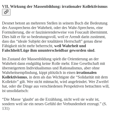
VII. Wirkung der Massenbildung: irrationaler Kollektivismus
Desmet betont an mehreren Stellen in seinem Buch die Bedeutung
des Aussprechens der Wahrheit, oder des Wahr-Sprechens, eine
Formulierung, die er faszinierenderweise von Foucault übernimmt.
Dies hält er für so bedeutungsvoll, weil er Arendt darin zustimmt,
dass das “ideale Subjekt der totalitären Herrschaft” genau diese
Fähigkeit nicht mehr beherrscht,
weil Wahrheit und
Falschheit/Lüge ihm ununterscheidbar geworden sind
.
Im Zustand der Massenbildung spielt die Orientierung an der
Wahrheit dann endgültig keine Rolle mehr. Eine Gesellschaft mit
übersteigertem Individualismus und Rationalismus, aber ohne
Wahrheitsempfindung, kippt plötzlich in einen
irrationalen
Kollektivismus
, in dem als das Wichtigste die “Solidarität mit dem
Kollektiv” gilt. Wer nicht mitmacht, wird angefeindet. Wer Zweifel
hat, oder die Dinge aus verschiedenen Perspektiven betrachten will,
ist unsolidarisch:
“Die Masse ‘glaubt’ an die Erzählung, nicht weil sie wahr ist,
sondern weil sie ein neues Gefühl der Verbundenheit erzeugt.” (S.
131)