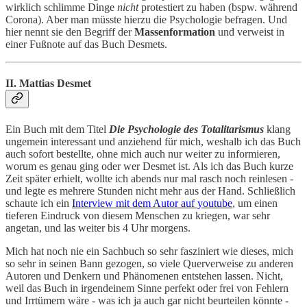
wirklich schlimme Dinge
nicht
protestiert zu haben (bspw. während
Corona). Aber man müsste hierzu die Psychologie befragen. Und
hier nennt sie den Begriff der
Massenformation
und verweist in
einer Fußnote auf das Buch Desmets.
II. Mattias Desmet
Ein Buch mit dem Titel
Die Psychologie des Totalitarismus
klang
ungemein interessant und anziehend für mich, weshalb ich das Buch
auch sofort bestellte, ohne mich auch nur weiter zu informieren,
worum es genau ging oder wer Desmet ist. Als ich das Buch kurze
Zeit später erhielt, wollte ich abends nur mal rasch noch reinlesen -
und legte es mehrere Stunden nicht mehr aus der Hand. Schließlich
schaute ich ein
Interview mit dem Autor auf youtube
, um einen
tieferen Eindruck von diesem Menschen zu kriegen, war sehr
angetan, und las weiter bis 4 Uhr morgens.
Mich hat noch nie ein Sachbuch so sehr fasziniert wie dieses, mich
so sehr in seinen Bann gezogen, so viele Querverweise zu anderen
Autoren und Denkern und Phänomenen entstehen lassen. Nicht,
weil das Buch in irgendeinem Sinne perfekt oder frei von Fehlern
und Irrtümern wäre - was ich ja auch gar nicht beurteilen könnte -