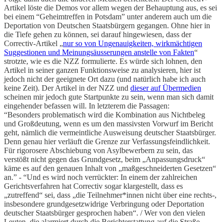
Artikel löste die Demos vor allem wegen der Behauptung aus, es sei
bei einem “Geheimtreffen in Potsdam” unter anderem auch um die
Deportation von Deutschen Staatsbürgern gegangen. Ohne hier in
die Tiefe gehen zu können, sei darauf hingewiesen, dass der
Correctiv-Artikel „
nur so von Ungenauigkeiten, wirkmächtigen
Suggestionen und Meinungsäusserungen anstelle von Fakten
“
strotzte, wie es die NZZ formulierte. Es würde sich lohnen, den
Artikel in seiner ganzen Funktionsweise zu analysieren, hier ist
jedoch nicht der geeignete Ort dazu (und natürlich habe ich auch
keine Zeit). Der Artikel in der NZZ und
dieser auf Übermedien
scheinen mir jedoch gute Startpunkte zu sein, wenn man sich damit
eingehender befassen will. In letzterem die Passagen:
“Besonders problematisch wird die Kombination aus Nichtbeleg
und Großdeutung, wenn es um den massivsten Vorwurf im Bericht
geht, nämlich die vermeintliche Ausweisung deutscher Staatsbürger.
Denn genau hier verläuft die Grenze zur Verfassungsfeindlichkeit.
Für rigorosere Abschiebung von Asylbewerbern zu sein, das
verstößt nicht gegen das Grundgesetz, beim „Anpassungsdruck“
käme es auf den genauen Inhalt von „maßgeschneiderten Gesetzen“
an.” - “Und es wird noch verrückter: In einem der zahlreichen
Gerichtsverfahren hat Correctiv sogar klargestellt, dass es
„zutreffend“ sei, dass „die Teilnehmer*innen nicht über eine rechts-,
insbesondere grundgesetzwidrige Verbringung oder Deportation
deutscher Staatsbürger gesprochen haben“. / Wer von den vielen
Leuten, die alarmiert durch die Berichterstattung auf die Straße