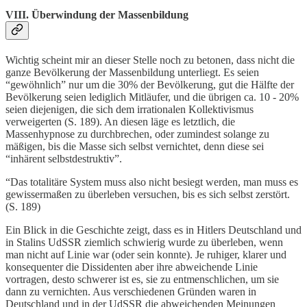
VIII. Überwindung der Massenbildung
Wichtig scheint mir an dieser Stelle noch zu betonen, dass nicht die
ganze Bevölkerung der Massenbildung unterliegt. Es seien
“gewöhnlich” nur um die 30% der Bevölkerung, gut die Hälfte der
Bevölkerung seien lediglich Mitläufer, und die übrigen ca. 10 - 20%
seien diejenigen, die sich dem irrationalen Kollektivismus
verweigerten (S. 189). An diesen läge es letztlich, die
Massenhypnose zu durchbrechen, oder zumindest solange zu
mäßigen, bis die Masse sich selbst vernichtet, denn diese sei
“inhärent selbstdestruktiv”.
“Das totalitäre System muss also nicht besiegt werden, man muss es
gewissermaßen zu überleben versuchen, bis es sich selbst zerstört.
(S. 189)
Ein Blick in die Geschichte zeigt, dass es in Hitlers Deutschland und
in Stalins UdSSR ziemlich schwierig wurde zu überleben, wenn
man nicht auf Linie war (oder sein konnte). Je ruhiger, klarer und
konsequenter die Dissidenten aber ihre abweichende Linie
vortragen, desto schwerer ist es, sie zu entmenschlichen, um sie
dann zu vernichten. Aus verschiedenen Gründen waren in
Deutschland und in der UdSSR die abweichenden Meinungen