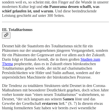
sondern weil es, so scheint mir, den Finger auf die Wunde in unserer
modernen Kultur legt und
ein Panorama dessen schafft, was
schief gelaufen ist, und warum
. Und diese beeindruckende
Leistung geschieht auf unter 300 Seiten.
III. Totalitarismus
Desmet hält die Staatsform des Totalitarismus nicht für ein
Phänomen nur der unangenehmen jüngeren Vergangenheit, sondern
für ein Phänomen der Gegenwart und vor allem auch der Zukunft.
Darin folgt er Hannah Arendt, die in ihren großen
Studien zum
Thema
prophezeite, dass es in Zukunft einen bürokratischen
Totalitarismus geben werde, der nicht auf charismatischen
Persönlichkeiten wie Hitler und Stalin aufbaut, sondern auf der
unpersönlichen Maschinerie der bürokratischen Prozesse.
Die Tendenz zu totalitären Strukturen sieht Desmet in den Corona-
Maßnahmen mit besonderer Deutlichkeit gegeben, doch schon Jahre
vorher konnte man “einen neuen Totalitarismus” wahrnehmen, so
Desmet, “der sich langsam aus seinem
Samen
löste und das
Gewebe der Gesellschaft
erstarren
ließ.” (S. 7) In diesem etwas
blumig formulierten Satz haben wir bereits zwei wesentliche